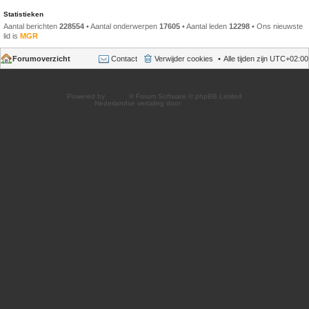
Statistieken
Aantal berichten
228554
• Aantal onderwerpen
17605
• Aantal leden
12298
• Ons nieuwste
lid is
MGR
Forumoverzicht
Contact
Verwijder cookies
Alle tijden zijn
UTC+02:00
Powered by
phpBB
® Forum Software © phpBB Limited
Nederlandse vertaling door
phpBB.nl
.