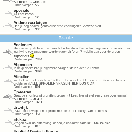
Subforum:
Crossers
Onderwerpen:
55
Specials
Je kent ze wel...
Onderwerpen:
12
Andere voertuigen
Heb je nog andere gemotoriseerde voertuigen? Show ze hier!
Onderwerpen:
338
Techniek
Beginners
Net nieuw op dit forum, of twee linkerhanden? Dan is het beginnersforum iets voor
jou. [wil je ook supporter worden voor dit forum? meld je aan voor de groep
supporters
Onderwerpen:
7364
Algemeen
In dit gedeelte kan je algemene vragen stellen over je Tomos.
Onderwerpen:
3828
Afstellen
lukt het niet met afstellen? Stel hier al je afstel problemen en stotterende tomos
problemen [ALLE SPROEIER VRAGEN HIER DUS OOK]
Onderwerpen:
591
Opvoeren
Gaat de snorfiets of bromfiets te zacht? Lees hier of stel een vraag over tuning!
Subforum:
Uitlaten
Onderwerpen:
1481
Uiterlijk
Plaats hier uw tips en of problemen over het uiterlijk van de tomos
Onderwerpen:
357
Elektra
Vragen over de ontsteking, of hoe je de toeter aansluit?! Stel ze hier
Onderwerpen:
615
English/ Deutsch Forum