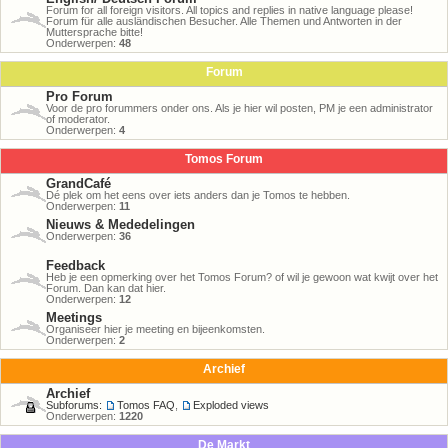
Forum for all foreign visitors. All topics and replies in native language please!
Forum für alle ausländischen Besucher. Alle Themen und Antworten in der
Muttersprache bitte!
Onderwerpen:
48
Forum
Pro Forum
Voor de pro forummers onder ons. Als je hier wil posten, PM je een administrator
of moderator.
Onderwerpen:
4
Tomos Forum
GrandCafé
Dé plek om het eens over iets anders dan je Tomos te hebben.
Onderwerpen:
11
Nieuws & Mededelingen
Onderwerpen:
36
Feedback
Heb je een opmerking over het Tomos Forum? of wil je gewoon wat kwijt over het
Forum. Dan kan dat hier.
Onderwerpen:
12
Meetings
Organiseer hier je meeting en bijeenkomsten.
Onderwerpen:
2
Archief
Archief
Subforums:
Tomos FAQ
,
Exploded views
Onderwerpen:
1220
De Markt