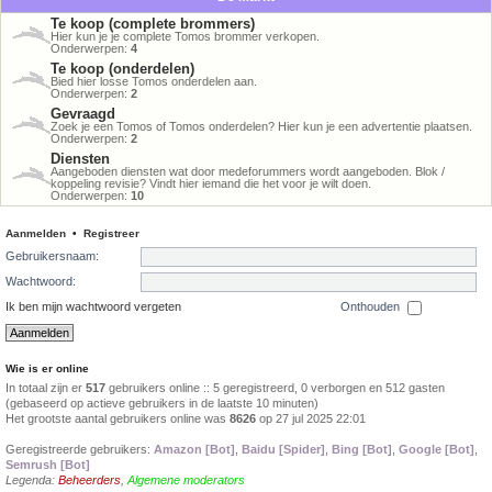
Te koop (complete brommers)
Hier kun je je complete Tomos brommer verkopen.
Onderwerpen:
4
Te koop (onderdelen)
Bied hier losse Tomos onderdelen aan.
Onderwerpen:
2
Gevraagd
Zoek je een Tomos of Tomos onderdelen? Hier kun je een advertentie plaatsen.
Onderwerpen:
2
Diensten
Aangeboden diensten wat door medeforummers wordt aangeboden. Blok /
koppeling revisie? Vindt hier iemand die het voor je wilt doen.
Onderwerpen:
10
Aanmelden
•
Registreer
Gebruikersnaam:
Wachtwoord:
Ik ben mijn wachtwoord vergeten
Onthouden
Wie is er online
In totaal zijn er
517
gebruikers online :: 5 geregistreerd, 0 verborgen en 512 gasten
(gebaseerd op actieve gebruikers in de laatste 10 minuten)
Het grootste aantal gebruikers online was
8626
op 27 jul 2025 22:01
Geregistreerde gebruikers:
Amazon [Bot]
,
Baidu [Spider]
,
Bing [Bot]
,
Google [Bot]
,
Semrush [Bot]
Legenda:
Beheerders
,
Algemene moderators