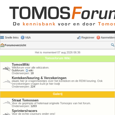
Snelle links
V&A
Registreer
Aanmelden
Forumoverzicht
Het is momenteel 07 aug 2026 06:36
Tomosforum Wiki
TomosWiki
Wikiforum voor alle wikizaken.
Subforum:
wiki
Onderwerpen:
18
Kenteken/keuring & Verzekeringen
plaats hier je vragen/weetjes over het kenteken en de RDW keuring. Ook
verzekeringen vragen kunt je hier kwijt
Onderwerpen:
224
Galerij
Straat Tomossen
Voor de gepimpte of helemaal originele Tomosjes van het forum.
Onderwerpen:
1203
Sprinters/racers
Voor de echte coureurs onder ons!