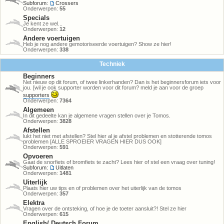
Subforum:
Crossers
Onderwerpen:
55
Specials
Je kent ze wel...
Onderwerpen:
12
Andere voertuigen
Heb je nog andere gemotoriseerde voertuigen? Show ze hier!
Onderwerpen:
338
Techniek
Beginners
Net nieuw op dit forum, of twee linkerhanden? Dan is het beginnersforum iets voor
jou. [wil je ook supporter worden voor dit forum? meld je aan voor de groep
supporters
Onderwerpen:
7364
Algemeen
In dit gedeelte kan je algemene vragen stellen over je Tomos.
Onderwerpen:
3828
Afstellen
lukt het niet met afstellen? Stel hier al je afstel problemen en stotterende tomos
problemen [ALLE SPROEIER VRAGEN HIER DUS OOK]
Onderwerpen:
591
Opvoeren
Gaat de snorfiets of bromfiets te zacht? Lees hier of stel een vraag over tuning!
Subforum:
Uitlaten
Onderwerpen:
1481
Uiterlijk
Plaats hier uw tips en of problemen over het uiterlijk van de tomos
Onderwerpen:
357
Elektra
Vragen over de ontsteking, of hoe je de toeter aansluit?! Stel ze hier
Onderwerpen:
615
English/ Deutsch Forum