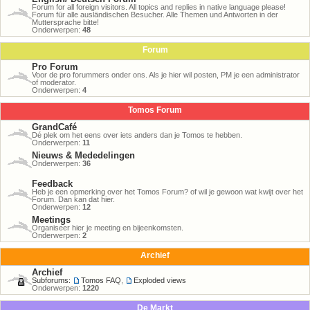
Forum for all foreign visitors. All topics and replies in native language please!
Forum für alle ausländischen Besucher. Alle Themen und Antworten in der
Muttersprache bitte!
Onderwerpen:
48
Forum
Pro Forum
Voor de pro forummers onder ons. Als je hier wil posten, PM je een administrator
of moderator.
Onderwerpen:
4
Tomos Forum
GrandCafé
Dé plek om het eens over iets anders dan je Tomos te hebben.
Onderwerpen:
11
Nieuws & Mededelingen
Onderwerpen:
36
Feedback
Heb je een opmerking over het Tomos Forum? of wil je gewoon wat kwijt over het
Forum. Dan kan dat hier.
Onderwerpen:
12
Meetings
Organiseer hier je meeting en bijeenkomsten.
Onderwerpen:
2
Archief
Archief
Subforums:
Tomos FAQ
,
Exploded views
Onderwerpen:
1220
De Markt