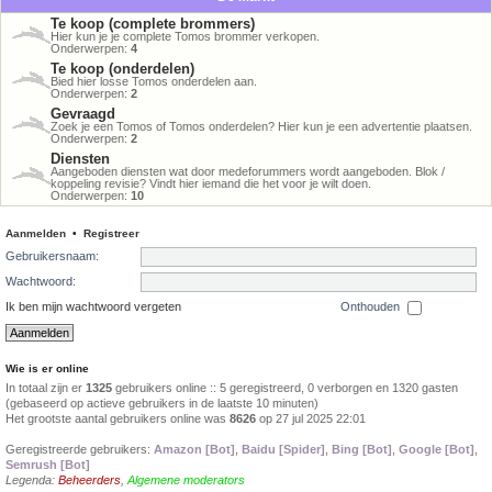
Te koop (complete brommers)
Hier kun je je complete Tomos brommer verkopen.
Onderwerpen:
4
Te koop (onderdelen)
Bied hier losse Tomos onderdelen aan.
Onderwerpen:
2
Gevraagd
Zoek je een Tomos of Tomos onderdelen? Hier kun je een advertentie plaatsen.
Onderwerpen:
2
Diensten
Aangeboden diensten wat door medeforummers wordt aangeboden. Blok /
koppeling revisie? Vindt hier iemand die het voor je wilt doen.
Onderwerpen:
10
Aanmelden
•
Registreer
Gebruikersnaam:
Wachtwoord:
Ik ben mijn wachtwoord vergeten
Onthouden
Wie is er online
In totaal zijn er
1325
gebruikers online :: 5 geregistreerd, 0 verborgen en 1320 gasten
(gebaseerd op actieve gebruikers in de laatste 10 minuten)
Het grootste aantal gebruikers online was
8626
op 27 jul 2025 22:01
Geregistreerde gebruikers:
Amazon [Bot]
,
Baidu [Spider]
,
Bing [Bot]
,
Google [Bot]
,
Semrush [Bot]
Legenda:
Beheerders
,
Algemene moderators