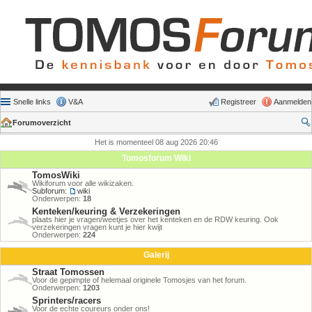
Snelle links
V&A
Registreer
Aanmelden
Forumoverzicht
Het is momenteel 08 aug 2026 20:46
Tomosforum Wiki
TomosWiki
Wikiforum voor alle wikizaken.
Subforum:
wiki
Onderwerpen:
18
Kenteken/keuring & Verzekeringen
plaats hier je vragen/weetjes over het kenteken en de RDW keuring. Ook
verzekeringen vragen kunt je hier kwijt
Onderwerpen:
224
Galerij
Straat Tomossen
Voor de gepimpte of helemaal originele Tomosjes van het forum.
Onderwerpen:
1203
Sprinters/racers
Voor de echte coureurs onder ons!