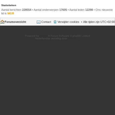
Statistieken
Aantal berichten
228554
• Aantal onderwerpen
17605
• Aantal leden
12298
• Ons nieuwste
lid is
MGR
Forumoverzicht
Contact
Verwijder cookies
Alle tijden zijn
UTC+02:00
Powered by
phpBB
® Forum Software © phpBB Limited
Nederlandse vertaling door
phpBB.nl
.