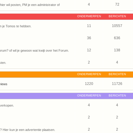
4
72
ier wil posten, PM je een administrator of
ONDERWERPEN
BERICHTEN
11
10557
n je Tomos te hebben.
36
636
12
138
um? of wil je gewoon wat kwijt over het Forum.
2
4
sten.
ONDERWERPEN
BERICHTEN
1220
11726
views
ONDERWERPEN
BERICHTEN
4
4
verkopen.
2
2
2
2
Hier kun je een advertentie plaatsen.