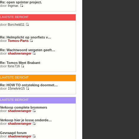
Re: open sprinter project.
door
Ingmar.
Bekijk
laatste
bericht
LAATSTE BERICHT
door
Borcheld11
Bekijk
laatste
bericht
Re: Helmplicht op snorfiets v…
door
Tomos-Parts
Bekijk
laatste
Re: Wachtwoord vergeten geeft…
bericht
door
shadowranger
Bekijk
laatste
Re: Tomos Meet Brabant
bericht
door
fons716
Bekijk
laatste
bericht
LAATSTE BERICHT
Re: HOW TO ontsteking doormet…
door
15melvin15
Bekijk
laatste
bericht
LAATSTE BERICHT
Verkoop complete brommers
door
shadowranger
Bekijk
laatste
Verkoop hier je losse onderde…
bericht
door
shadowranger
Bekijk
laatste
Gevraagd forum
bericht
door
shadowranger
Bekijk