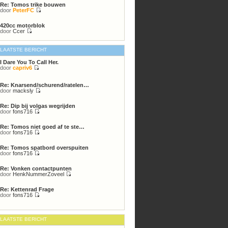
Re: Tomos trike bouwen
bericht
door
PeterFC
Bekijk
laatste
420cc motorblok
bericht
door
Ccer
Bekijk
laatste
bericht
LAATSTE BERICHT
I Dare You To Call Her.
door
capriv6
Bekijk
laatste
bericht
Re: Knarsend/schurend/ratelen…
door
macksly
Bekijk
laatste
Re: Dip bij volgas wegrijden
bericht
door
fons716
Bekijk
laatste
Re: Tomos niet goed af te ste…
bericht
door
fons716
Bekijk
laatste
Re: Tomos spatbord overspuiten
bericht
door
fons716
Bekijk
laatste
Re: Vonken contactpunten
bericht
door
HenkNummerZoveel
Bekijk
laatste
Re: Kettenrad Frage
bericht
door
fons716
Bekijk
laatste
bericht
LAATSTE BERICHT