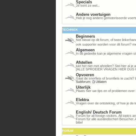
Specials
Je kent ze wel...
Andere voertuigen
Heb je nog andere gemotoriseerde voert
TECHNIEK
Beginners
Net nieuw op dit forum, of twee linkerhan
ook supporter worden voor dit forum? me
Algemeen
In dit gedeelte kan je algemene vragen st
Afstellen
lukt het niet met afstellen? Stel hier al 
[ALLE SPROEIER VRAGEN HIER DUS 
Opvoeren
Gaat de snorfiets of bromfiets te zacht? 
Subforum:
Uitlaten
Uiterlijk
Plaats hier uw tips en of problemen over 
Elektra
Vragen over de ontsteking, of hoe je de to
English/ Deutsch Forum
Forum for all foreign visitors. All topics 
Forum für alle ausländischen Besucher. 
bitte!
FORUM