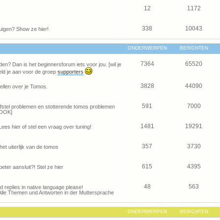
12
1172
338
10043
uigen? Show ze hier!
ONDERWERPEN
BERICHTEN
7364
65520
den? Dan is het beginnersforum iets voor jou. [wil je
ld je aan voor de groep
supporters
3828
44090
ellen over je Tomos.
591
7000
je afstel problemen en stotterende tomos problemen
OOK]
1481
19291
Lees hier of stel een vraag over tuning!
357
3730
het uiterlijk van de tomos
615
4395
eter aansluit?! Stel ze hier
48
563
and replies in native language please!
Alle Themen und Antworten in der Muttersprache
ONDERWERPEN
BERICHTEN