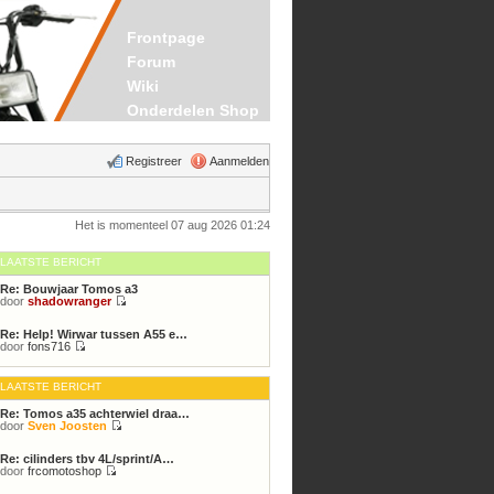
Frontpage
Forum
Wiki
Onderdelen Shop
Registreer
Aanmelden
Het is momenteel 07 aug 2026 01:24
LAATSTE BERICHT
Re: Bouwjaar Tomos a3
door
shadowranger
Bekijk
laatste
Re: Help! Wirwar tussen A55 e…
bericht
door
fons716
Bekijk
laatste
bericht
LAATSTE BERICHT
Re: Tomos a35 achterwiel draa…
door
Sven Joosten
Bekijk
laatste
Re: cilinders tbv 4L/sprint/A…
bericht
door
frcomotoshop
Bekijk
laatste