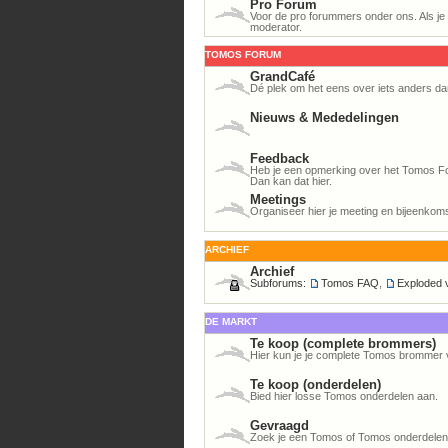
Pro Forum
Voor de pro forummers onder ons. Als je h
moderator.
TOMOS FORUM
GrandCafé
Dé plek om het eens over iets anders da
Nieuws & Mededelingen
Feedback
Heb je een opmerking over het Tomos For
Dan kan dat hier.
Meetings
Organiseer hier je meeting en bijeenkom
ARCHIEF
Archief
Subforums:
Tomos FAQ
,
Exploded 
DE MARKT
Te koop (complete brommers)
Hier kun je je complete Tomos brommer 
Te koop (onderdelen)
Bied hier losse Tomos onderdelen aan.
Gevraagd
Zoek je een Tomos of Tomos onderdelen? 