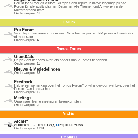
Forum for all foreign visitors. All topics and replies in native language please!
Forum für alle ausländischen Besucher. Alle Themen und Antworten in der
Muttersprache bitte!
Onderwerpen:
48
Forum
Pro Forum
Voor de pro forummers onder ons. Als je hier wil posten, PM je een administrator
of moderator.
Onderwerpen:
4
Tomos Forum
GrandCafé
Dé plek om het eens over iets anders dan je Tomos te hebben.
Onderwerpen:
11
Nieuws & Mededelingen
Onderwerpen:
36
Feedback
Heb je een opmerking over het Tomos Forum? of wil je gewoon wat kwijt over het
Forum. Dan kan dat hier.
Onderwerpen:
12
Meetings
Organiseer hier je meeting en bijeenkomsten.
Onderwerpen:
2
Archief
Archief
Subforums:
Tomos FAQ
,
Exploded views
Onderwerpen:
1220
De Markt