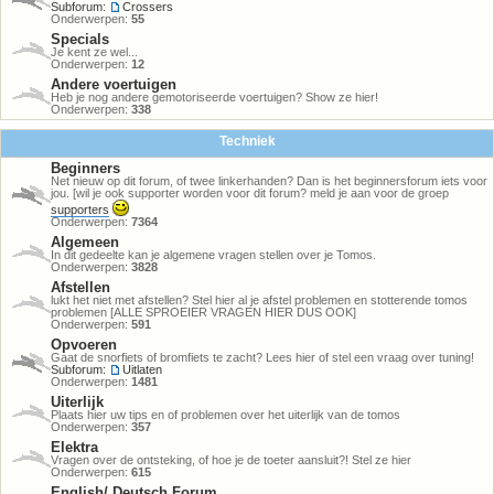
Subforum:
Crossers
Onderwerpen:
55
Specials
Je kent ze wel...
Onderwerpen:
12
Andere voertuigen
Heb je nog andere gemotoriseerde voertuigen? Show ze hier!
Onderwerpen:
338
Techniek
Beginners
Net nieuw op dit forum, of twee linkerhanden? Dan is het beginnersforum iets voor
jou. [wil je ook supporter worden voor dit forum? meld je aan voor de groep
supporters
Onderwerpen:
7364
Algemeen
In dit gedeelte kan je algemene vragen stellen over je Tomos.
Onderwerpen:
3828
Afstellen
lukt het niet met afstellen? Stel hier al je afstel problemen en stotterende tomos
problemen [ALLE SPROEIER VRAGEN HIER DUS OOK]
Onderwerpen:
591
Opvoeren
Gaat de snorfiets of bromfiets te zacht? Lees hier of stel een vraag over tuning!
Subforum:
Uitlaten
Onderwerpen:
1481
Uiterlijk
Plaats hier uw tips en of problemen over het uiterlijk van de tomos
Onderwerpen:
357
Elektra
Vragen over de ontsteking, of hoe je de toeter aansluit?! Stel ze hier
Onderwerpen:
615
English/ Deutsch Forum