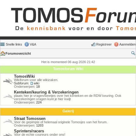
Snelle links
V&A
Registreer
Aanmelden
Forumoverzicht
Het is momenteel 06 aug 2026 21:42
Tomosforum Wiki
TomosWiki
Wikiforum voor alle wikizaken.
Subforum:
wiki
Onderwerpen:
18
Kenteken/keuring & Verzekeringen
plaats hier je vragen/weetjes over het kenteken en de RDW keuring. Ook
verzekeringen vragen kunt je hier kwijt
Onderwerpen:
224
Galerij
Straat Tomossen
Voor de gepimpte of helemaal originele Tomosjes van het forum.
Onderwerpen:
1203
Sprinters/racers
Voor de echte coureurs onder ons!