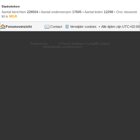
Statistieken
Aantal berichten
228554
• Aantal onderwerpen
17605
• Aantal leden
12298
• Ons nieuwste
lid is
MGR
Forumoverzicht
Contact
Verwijder cookies
Alle tijden zijn
UTC+02:00
Powered by
phpBB
® Forum Software © phpBB Limited
Nederlandse vertaling door
phpBB.nl
.