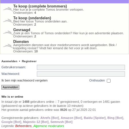
Te koop (complete brommers)
Hier kun je je complete Tomos brommer verkopen.
Onderwerpen:
4
Te koop (onderdelen)
Bied hier losse Tomos onderdelen aan.
Onderwerpen:
2
Gevraagd
Zoek je een Tomos of Tomos onderdelen? Hier kun je een advertentie plaatsen.
Onderwerpen:
2
Diensten
Aangeboden diensten wat door medeforummers wordt aangeboden. Blok /
koppeling revisie? Vindt hier iemand die het voor je wilt doen.
Onderwerpen:
10
Aanmelden
•
Registreer
Gebruikersnaam:
Wachtwoord:
Ik ben mijn wachtwoord vergeten
Onthouden
Wie is er online
In totaal zijn er
1488
gebruikers online :: 7 geregistreerd, 0 verborgen en 1481 gasten
(gebaseerd op actieve gebruikers in de laatste 10 minuten)
Het grootste aantal gebruikers online was
8626
op 27 jul 2025 22:01
Geregistreerde gebruikers:
Ahrefs [Bot]
,
Amazon [Bot]
,
Baidu [Spider]
,
Bing [Bot]
,
Google [Bot]
,
Majestic-12 [Bot]
,
Semrush [Bot]
Legenda:
Beheerders
,
Algemene moderators