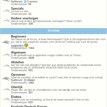
Subforum:
Crossers
Onderwerpen:
55
Specials
Je kent ze wel...
Onderwerpen:
12
Andere voertuigen
Heb je nog andere gemotoriseerde voertuigen? Show ze hier!
Onderwerpen:
338
Techniek
Beginners
Net nieuw op dit forum, of twee linkerhanden? Dan is het beginnersforum iets voor
jou. [wil je ook supporter worden voor dit forum? meld je aan voor de groep
supporters
Onderwerpen:
7364
Algemeen
In dit gedeelte kan je algemene vragen stellen over je Tomos.
Onderwerpen:
3828
Afstellen
lukt het niet met afstellen? Stel hier al je afstel problemen en stotterende tomos
problemen [ALLE SPROEIER VRAGEN HIER DUS OOK]
Onderwerpen:
591
Opvoeren
Gaat de snorfiets of bromfiets te zacht? Lees hier of stel een vraag over tuning!
Subforum:
Uitlaten
Onderwerpen:
1481
Uiterlijk
Plaats hier uw tips en of problemen over het uiterlijk van de tomos
Onderwerpen:
357
Elektra
Vragen over de ontsteking, of hoe je de toeter aansluit?! Stel ze hier
Onderwerpen:
615
English/ Deutsch Forum