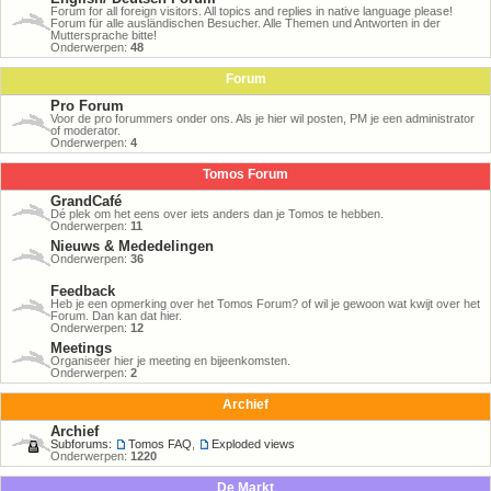
Forum for all foreign visitors. All topics and replies in native language please!
Forum für alle ausländischen Besucher. Alle Themen und Antworten in der
Muttersprache bitte!
Onderwerpen:
48
Forum
Pro Forum
Voor de pro forummers onder ons. Als je hier wil posten, PM je een administrator
of moderator.
Onderwerpen:
4
Tomos Forum
GrandCafé
Dé plek om het eens over iets anders dan je Tomos te hebben.
Onderwerpen:
11
Nieuws & Mededelingen
Onderwerpen:
36
Feedback
Heb je een opmerking over het Tomos Forum? of wil je gewoon wat kwijt over het
Forum. Dan kan dat hier.
Onderwerpen:
12
Meetings
Organiseer hier je meeting en bijeenkomsten.
Onderwerpen:
2
Archief
Archief
Subforums:
Tomos FAQ
,
Exploded views
Onderwerpen:
1220
De Markt