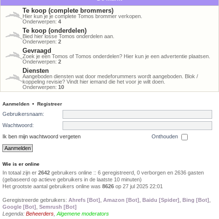
Te koop (complete brommers)
Hier kun je je complete Tomos brommer verkopen.
Onderwerpen:
4
Te koop (onderdelen)
Bied hier losse Tomos onderdelen aan.
Onderwerpen:
2
Gevraagd
Zoek je een Tomos of Tomos onderdelen? Hier kun je een advertentie plaatsen.
Onderwerpen:
2
Diensten
Aangeboden diensten wat door medeforummers wordt aangeboden. Blok /
koppeling revisie? Vindt hier iemand die het voor je wilt doen.
Onderwerpen:
10
Aanmelden
•
Registreer
Gebruikersnaam:
Wachtwoord:
Ik ben mijn wachtwoord vergeten
Onthouden
Wie is er online
In totaal zijn er
2642
gebruikers online :: 6 geregistreerd, 0 verborgen en 2636 gasten
(gebaseerd op actieve gebruikers in de laatste 10 minuten)
Het grootste aantal gebruikers online was
8626
op 27 jul 2025 22:01
Geregistreerde gebruikers:
Ahrefs [Bot]
,
Amazon [Bot]
,
Baidu [Spider]
,
Bing [Bot]
,
Google [Bot]
,
Semrush [Bot]
Legenda:
Beheerders
,
Algemene moderators