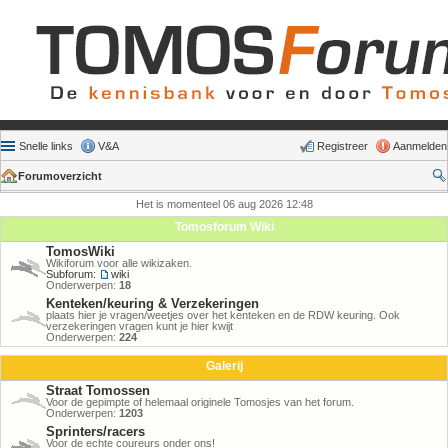
Snelle links
V&A
Registreer
Aanmelden
Forumoverzicht
Het is momenteel 06 aug 2026 12:48
Tomosforum Wiki
TomosWiki
Wikiforum voor alle wikizaken.
Subforum:
wiki
Onderwerpen:
18
Kenteken/keuring & Verzekeringen
plaats hier je vragen/weetjes over het kenteken en de RDW keuring. Ook
verzekeringen vragen kunt je hier kwijt
Onderwerpen:
224
Galerij
Straat Tomossen
Voor de gepimpte of helemaal originele Tomosjes van het forum.
Onderwerpen:
1203
Sprinters/racers
Voor de echte coureurs onder ons!