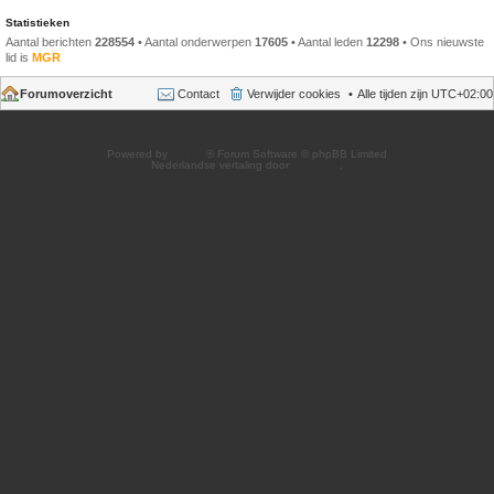
Statistieken
Aantal berichten
228554
• Aantal onderwerpen
17605
• Aantal leden
12298
• Ons nieuwste
lid is
MGR
Forumoverzicht
Contact
Verwijder cookies
Alle tijden zijn
UTC+02:00
Powered by
phpBB
® Forum Software © phpBB Limited
Nederlandse vertaling door
phpBB.nl
.