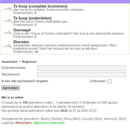
Te koop (complete brommers)
Hier kun je je complete Tomos brommer verkopen.
Onderwerpen:
4
Te koop (onderdelen)
Bied hier losse Tomos onderdelen aan.
Onderwerpen:
2
Gevraagd
Zoek je een Tomos of Tomos onderdelen? Hier kun je een advertentie plaatsen.
Onderwerpen:
2
Diensten
Aangeboden diensten wat door medeforummers wordt aangeboden. Blok /
koppeling revisie? Vindt hier iemand die het voor je wilt doen.
Onderwerpen:
10
Aanmelden
•
Registreer
Gebruikersnaam:
Wachtwoord:
Ik ben mijn wachtwoord vergeten
Onthouden
Wie is er online
In totaal zijn er
399
gebruikers online :: 4 geregistreerd, 0 verborgen en 395 gasten
(gebaseerd op actieve gebruikers in de laatste 10 minuten)
Het grootste aantal gebruikers online was
8626
op 27 jul 2025 22:01
Geregistreerde gebruikers:
Baidu [Spider]
,
Bing [Bot]
,
Google [Bot]
,
Semrush [Bot]
Legenda:
Beheerders
,
Algemene moderators