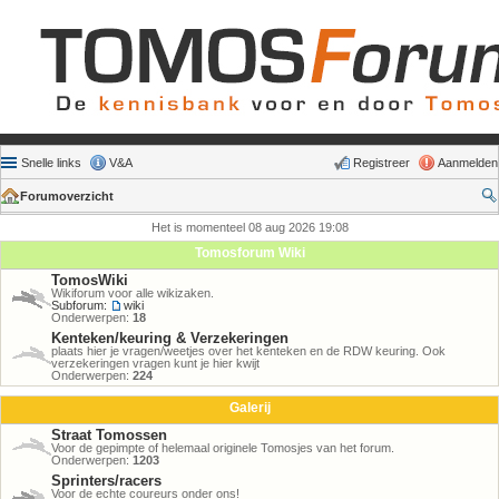
Snelle links
V&A
Registreer
Aanmelden
Forumoverzicht
Het is momenteel 08 aug 2026 19:08
Tomosforum Wiki
TomosWiki
Wikiforum voor alle wikizaken.
Subforum:
wiki
Onderwerpen:
18
Kenteken/keuring & Verzekeringen
plaats hier je vragen/weetjes over het kenteken en de RDW keuring. Ook
verzekeringen vragen kunt je hier kwijt
Onderwerpen:
224
Galerij
Straat Tomossen
Voor de gepimpte of helemaal originele Tomosjes van het forum.
Onderwerpen:
1203
Sprinters/racers
Voor de echte coureurs onder ons!