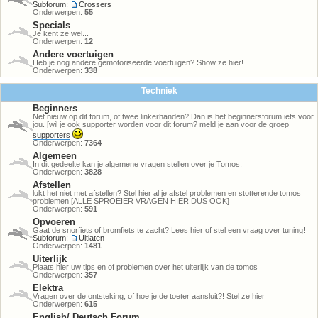
Subforum:
Crossers
Onderwerpen:
55
Specials
Je kent ze wel...
Onderwerpen:
12
Andere voertuigen
Heb je nog andere gemotoriseerde voertuigen? Show ze hier!
Onderwerpen:
338
Techniek
Beginners
Net nieuw op dit forum, of twee linkerhanden? Dan is het beginnersforum iets voor
jou. [wil je ook supporter worden voor dit forum? meld je aan voor de groep
supporters
Onderwerpen:
7364
Algemeen
In dit gedeelte kan je algemene vragen stellen over je Tomos.
Onderwerpen:
3828
Afstellen
lukt het niet met afstellen? Stel hier al je afstel problemen en stotterende tomos
problemen [ALLE SPROEIER VRAGEN HIER DUS OOK]
Onderwerpen:
591
Opvoeren
Gaat de snorfiets of bromfiets te zacht? Lees hier of stel een vraag over tuning!
Subforum:
Uitlaten
Onderwerpen:
1481
Uiterlijk
Plaats hier uw tips en of problemen over het uiterlijk van de tomos
Onderwerpen:
357
Elektra
Vragen over de ontsteking, of hoe je de toeter aansluit?! Stel ze hier
Onderwerpen:
615
English/ Deutsch Forum