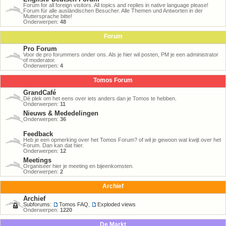
Forum for all foreign visitors. All topics and replies in native language please!
Forum für alle ausländischen Besucher. Alle Themen und Antworten in der
Muttersprache bitte!
Onderwerpen:
48
Forum
Pro Forum
Voor de pro forummers onder ons. Als je hier wil posten, PM je een administrator
of moderator.
Onderwerpen:
4
Tomos Forum
GrandCafé
Dé plek om het eens over iets anders dan je Tomos te hebben.
Onderwerpen:
11
Nieuws & Mededelingen
Onderwerpen:
36
Feedback
Heb je een opmerking over het Tomos Forum? of wil je gewoon wat kwijt over het
Forum. Dan kan dat hier.
Onderwerpen:
12
Meetings
Organiseer hier je meeting en bijeenkomsten.
Onderwerpen:
2
Archief
Archief
Subforums:
Tomos FAQ
,
Exploded views
Onderwerpen:
1220
De Markt