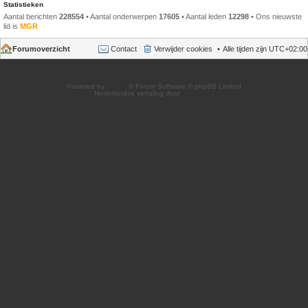
Statistieken
Aantal berichten
228554
• Aantal onderwerpen
17605
• Aantal leden
12298
• Ons nieuwste
lid is
MGR
Forumoverzicht
Contact
Verwijder cookies
Alle tijden zijn
UTC+02:00
Powered by
phpBB
® Forum Software © phpBB Limited
Nederlandse vertaling door
phpBB.nl
.