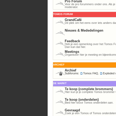
Pro Forum
Voor de pro forummers onder ons. Als je h
moderator.
TOMOS FORUM
GrandCafé
Dé plek om het eens over iets anders da
Nieuws & Mededelingen
Feedback
Heb je een opmerking over het Tomos For
Dan kan dat hier.
Meetings
Organiseer hier je meeting en bijeenkom
ARCHIEF
Archief
Subforums:
Tomos FAQ
,
Exploded 
DE MARKT
Te koop (complete brommers)
Hier kun je je complete Tomos brommer 
Te koop (onderdelen)
Bied hier losse Tomos onderdelen aan.
Gevraagd
Zoek je een Tomos of Tomos onderdelen? 