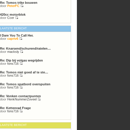
Re: Tomos trike bouwen
bericht
door
PeterFC
Bekijk
laatste
420cc motorblok
bericht
door
Ccer
Bekijk
laatste
bericht
LAATSTE BERICHT
I Dare You To Call Her.
door
capriv6
Bekijk
laatste
bericht
Re: Knarsend/schurend/ratelen…
door
macksly
Bekijk
laatste
Re: Dip bij volgas wegrijden
bericht
door
fons716
Bekijk
laatste
Re: Tomos niet goed af te ste…
bericht
door
fons716
Bekijk
laatste
Re: Tomos spatbord overspuiten
bericht
door
fons716
Bekijk
laatste
Re: Vonken contactpunten
bericht
door
HenkNummerZoveel
Bekijk
laatste
Re: Kettenrad Frage
bericht
door
fons716
Bekijk
laatste
bericht
LAATSTE BERICHT