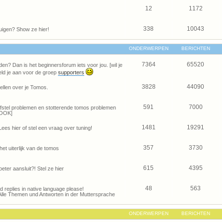
12
1172
338
10043
uigen? Show ze hier!
ONDERWERPEN
BERICHTEN
7364
65520
den? Dan is het beginnersforum iets voor jou. [wil je
ld je aan voor de groep
supporters
3828
44090
ellen over je Tomos.
591
7000
je afstel problemen en stotterende tomos problemen
OOK]
1481
19291
Lees hier of stel een vraag over tuning!
357
3730
het uiterlijk van de tomos
615
4395
eter aansluit?! Stel ze hier
48
563
and replies in native language please!
Alle Themen und Antworten in der Muttersprache
ONDERWERPEN
BERICHTEN