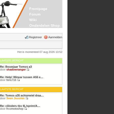
Frontpage
Forum
Wiki
Onderdelen Shop
Registreer
Aanmelden
Het is momenteel 07 aug 2026 10:52
LAATSTE BERICHT
Re: Bouwjaar Tomos a3
door
shadowranger
Bekijk
laatste
Re: Help! Wirwar tussen A55 e…
bericht
door
fons716
Bekijk
laatste
bericht
LAATSTE BERICHT
Re: Tomos a35 achterwiel draa…
door
Sven Joosten
Bekijk
laatste
Re: cilinders tbv 4L/sprint/A…
bericht
door
frcomotoshop
Bekijk
laatste