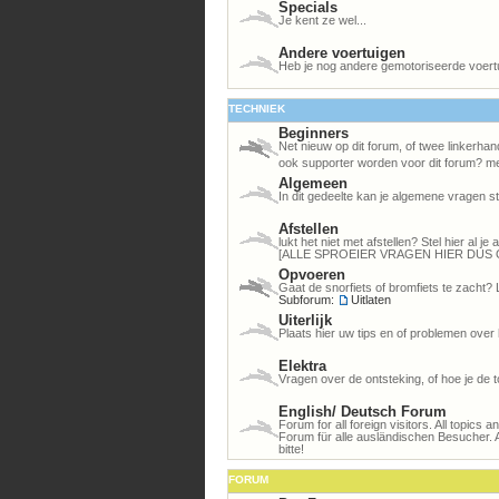
Specials
Je kent ze wel...
Andere voertuigen
Heb je nog andere gemotoriseerde voert
TECHNIEK
Beginners
Net nieuw op dit forum, of twee linkerhan
ook supporter worden voor dit forum? me
Algemeen
In dit gedeelte kan je algemene vragen st
Afstellen
lukt het niet met afstellen? Stel hier al 
[ALLE SPROEIER VRAGEN HIER DUS 
Opvoeren
Gaat de snorfiets of bromfiets te zacht? 
Subforum:
Uitlaten
Uiterlijk
Plaats hier uw tips en of problemen over 
Elektra
Vragen over de ontsteking, of hoe je de to
English/ Deutsch Forum
Forum for all foreign visitors. All topics 
Forum für alle ausländischen Besucher. 
bitte!
FORUM