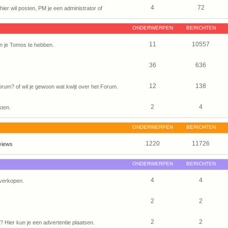
4
72
ier wil posten, PM je een administrator of
ONDERWERPEN
BERICHTEN
11
10557
n je Tomos te hebben.
36
636
12
138
um? of wil je gewoon wat kwijt over het Forum.
2
4
sten.
ONDERWERPEN
BERICHTEN
1220
11726
views
ONDERWERPEN
BERICHTEN
4
4
verkopen.
2
2
2
2
Hier kun je een advertentie plaatsen.