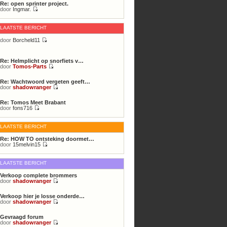
Re: open sprinter project.
door
Ingmar.
Bekijk
laatste
bericht
LAATSTE BERICHT
door
Borcheld11
Bekijk
laatste
bericht
Re: Helmplicht op snorfiets v…
door
Tomos-Parts
Bekijk
laatste
Re: Wachtwoord vergeten geeft…
bericht
door
shadowranger
Bekijk
laatste
Re: Tomos Meet Brabant
bericht
door
fons716
Bekijk
laatste
bericht
LAATSTE BERICHT
Re: HOW TO ontsteking doormet…
door
15melvin15
Bekijk
laatste
bericht
LAATSTE BERICHT
Verkoop complete brommers
door
shadowranger
Bekijk
laatste
Verkoop hier je losse onderde…
bericht
door
shadowranger
Bekijk
laatste
Gevraagd forum
bericht
door
shadowranger
Bekijk