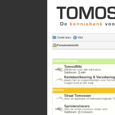
Snelle links
V&A
Forumoverzicht
TOMOSFORUM WIKI
TomosWiki
Wikiforum voor alle wikizaken.
Subforum:
wiki
Kenteken/keuring & Verzekerin
plaats hier je vragen/weetjes over het 
vragen kunt je hier kwijt
GALERIJ
Straat Tomossen
Voor de gepimpte of helemaal originele 
Sprinters/racers
Voor de echte coureurs onder ons!
Subforum:
Crossers