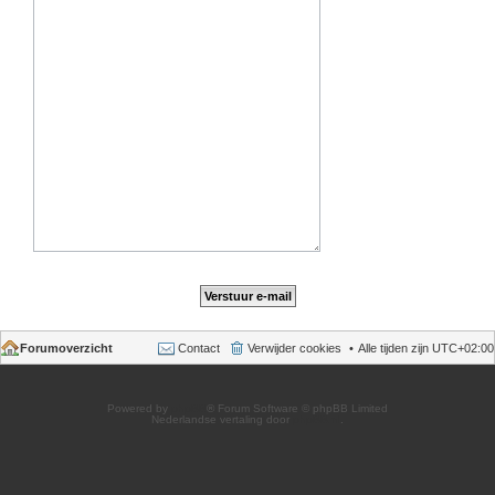
Forumoverzicht
Contact
Verwijder cookies
Alle tijden zijn
UTC+02:00
Powered by
phpBB
® Forum Software © phpBB Limited
Nederlandse vertaling door
phpBB.nl
.