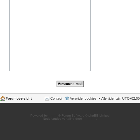
Forumoverzicht
Contact
Verwijder cookies
Alle tijden zijn
UTC+02:00
Powered by
phpBB
® Forum Software © phpBB Limited
Nederlandse vertaling door
phpBB.nl
.