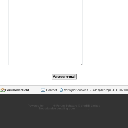
Forumoverzicht
Contact
Verwijder cookies
Alle tijden zijn
UTC+02:00
Powered by
phpBB
® Forum Software © phpBB Limited
Nederlandse vertaling door
phpBB.nl
.