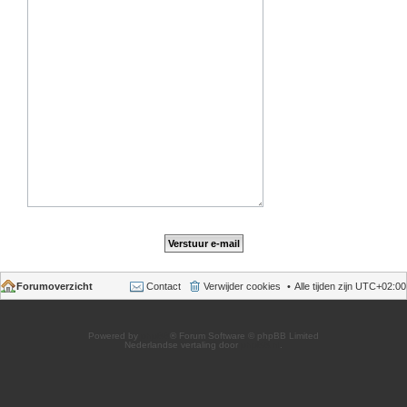
Forumoverzicht
Contact
Verwijder cookies
Alle tijden zijn
UTC+02:00
Powered by
phpBB
® Forum Software © phpBB Limited
Nederlandse vertaling door
phpBB.nl
.