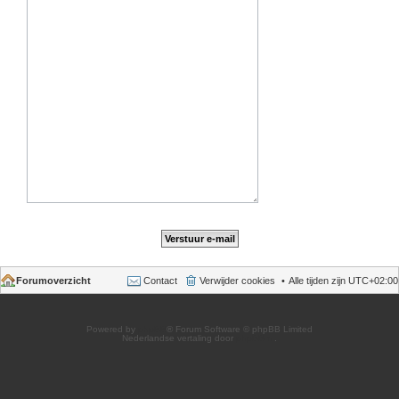
Forumoverzicht
Contact
Verwijder cookies
Alle tijden zijn
UTC+02:00
Powered by
phpBB
® Forum Software © phpBB Limited
Nederlandse vertaling door
phpBB.nl
.