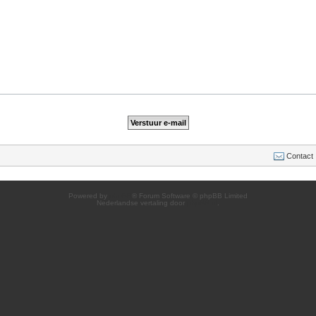
Contact
Powered by
phpBB
® Forum Software © phpBB Limited
Nederlandse vertaling door
phpBB.nl
.