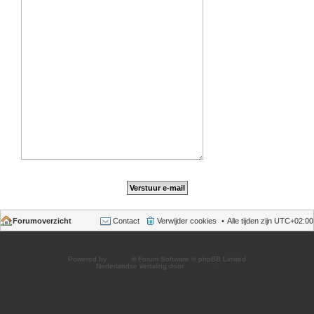
Forumoverzicht
Contact
Verwijder cookies
Alle tijden zijn
UTC+02:00
Powered by
phpBB
® Forum Software © phpBB Limited
Nederlandse vertaling door
phpBB.nl
.