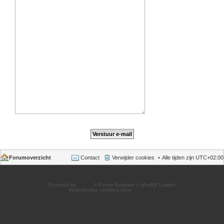
Forumoverzicht
Contact
Verwijder cookies
Alle tijden zijn
UTC+02:00
Powered by
phpBB
® Forum Software © phpBB Limited
Nederlandse vertaling door
phpBB.nl
.