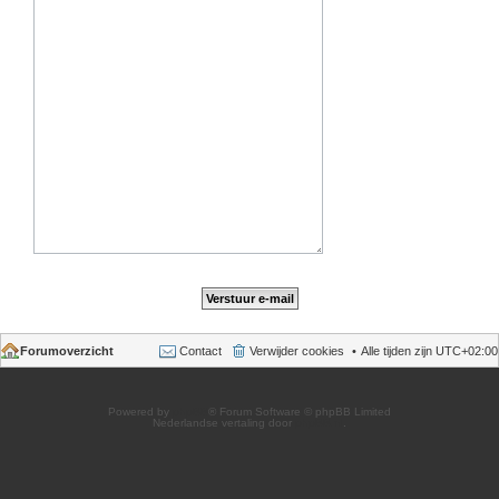
Forumoverzicht
Contact
Verwijder cookies
Alle tijden zijn
UTC+02:00
Powered by
phpBB
® Forum Software © phpBB Limited
Nederlandse vertaling door
phpBB.nl
.