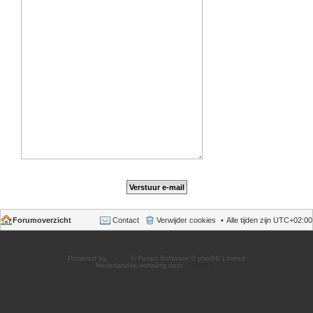
Forumoverzicht
Contact
Verwijder cookies
Alle tijden zijn
UTC+02:00
Powered by
phpBB
® Forum Software © phpBB Limited
Nederlandse vertaling door
phpBB.nl
.