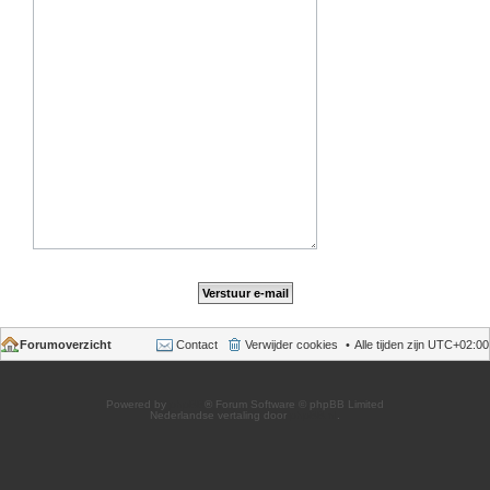
Forumoverzicht
Contact
Verwijder cookies
Alle tijden zijn
UTC+02:00
Powered by
phpBB
® Forum Software © phpBB Limited
Nederlandse vertaling door
phpBB.nl
.