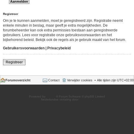
Registreer
Om je te kunnen aanmelden, moet je geregistreerd zijn. Registratie neemt
enkele minuten in beslag, maar geeft je extra mogelijkheden. De
forumbeheerder kan ook extra permissies toestaan aan geregistreerde
gebruikers. Lees voor registratie onze gebruiksvoorwaarden en het
bijbehorend beleid. Bekijk ook de regels als je gebruik maakt van het forum.
Gebruikersvoorwaarden
|
Privacybeleid
Registreer
Forumoverzicht
Contact
Verwijder cookies
Alle tijden zijn
UTC+02:00
Powered by
phpBB
® Forum Software © phpBB Limited
Nederlandse vertaling door
phpBB.nl
.