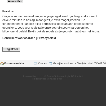
Registreer
Om je te kunnen aanmelden, moet je geregistreerd zijn. Registratie neemt
enkele minuten in beslag, maar geeft je extra mogelijkheden. De
forumbeheerder kan ook extra permissies toestaan aan geregistreerde
gebruikers. Lees voor registratie onze gebruiksvoorwaarden en het
bijbehorend beleid. Bekijk ook de regels als je gebruik maakt van het forum.
Gebruikersvoorwaarden
|
Privacybeleid
Registreer
Forumoverzicht
Contact
Verwijder cookies
Alle tijden zijn
UTC+02:00
Powered by
phpBB
® Forum Software © phpBB Limited
Nederlandse vertaling door
phpBB.nl
.