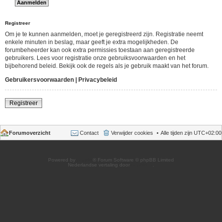
Registreer
Om je te kunnen aanmelden, moet je geregistreerd zijn. Registratie neemt
enkele minuten in beslag, maar geeft je extra mogelijkheden. De
forumbeheerder kan ook extra permissies toestaan aan geregistreerde
gebruikers. Lees voor registratie onze gebruiksvoorwaarden en het
bijbehorend beleid. Bekijk ook de regels als je gebruik maakt van het forum.
Gebruikersvoorwaarden
|
Privacybeleid
Registreer
Forumoverzicht
Contact
Verwijder cookies
Alle tijden zijn
UTC+02:00
Powered by
phpBB
® Forum Software © phpBB Limited
Nederlandse vertaling door
phpBB.nl
.