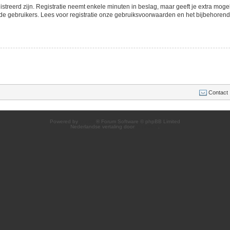
streerd zijn. Registratie neemt enkele minuten in beslag, maar geeft je extra mo
de gebruikers. Lees voor registratie onze gebruiksvoorwaarden en het bijbehorend b
Contact
Powered by
phpBB
® Forum Software © phpBB Limited
Nederlandse vertaling door
phpBB.nl
.