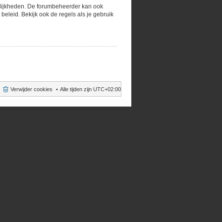
gelijkheden. De forumbeheerder kan ook
eleid. Bekijk ook de regels als je gebruik
Verwijder cookies
Alle tijden zijn
UTC+02:00