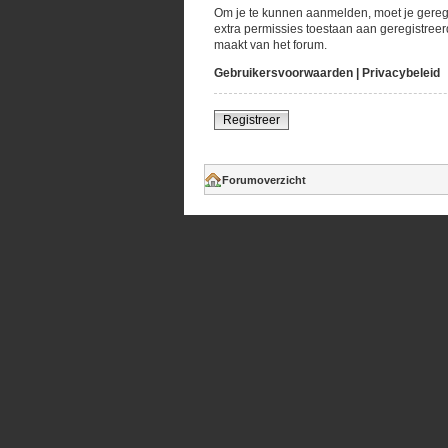
Om je te kunnen aanmelden, moet je geregi
extra permissies toestaan aan geregistreer
maakt van het forum.
Gebruikersvoorwaarden
|
Privacybeleid
Registreer
Forumoverzicht