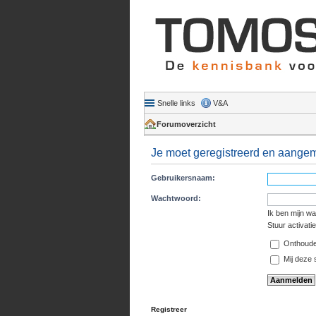
Snelle links
V&A
Forumoverzicht
Je moet geregistreerd en aangeme
Gebruikersnaam:
Wachtwoord:
Ik ben mijn w
Stuur activati
Onthoud
Mij deze s
Registreer