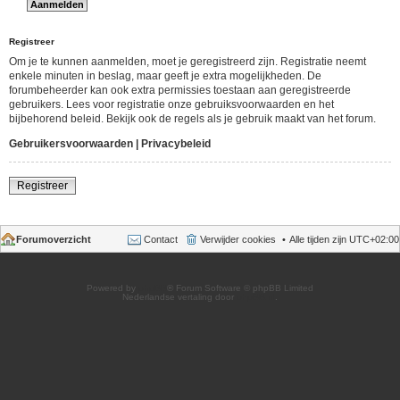
Registreer
Om je te kunnen aanmelden, moet je geregistreerd zijn. Registratie neemt
enkele minuten in beslag, maar geeft je extra mogelijkheden. De
forumbeheerder kan ook extra permissies toestaan aan geregistreerde
gebruikers. Lees voor registratie onze gebruiksvoorwaarden en het
bijbehorend beleid. Bekijk ook de regels als je gebruik maakt van het forum.
Gebruikersvoorwaarden
|
Privacybeleid
Registreer
Forumoverzicht
Contact
Verwijder cookies
Alle tijden zijn
UTC+02:00
Powered by
phpBB
® Forum Software © phpBB Limited
Nederlandse vertaling door
phpBB.nl
.