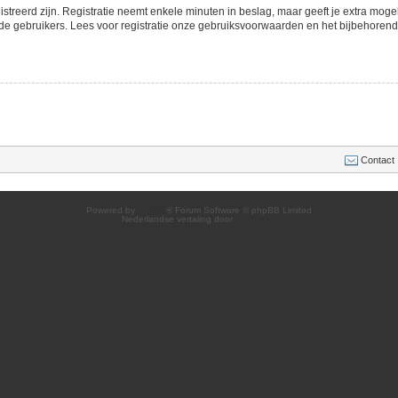
streerd zijn. Registratie neemt enkele minuten in beslag, maar geeft je extra mo
de gebruikers. Lees voor registratie onze gebruiksvoorwaarden en het bijbehorend b
Contact
Powered by
phpBB
® Forum Software © phpBB Limited
Nederlandse vertaling door
phpBB.nl
.