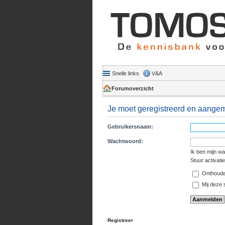
Snelle links
V&A
Forumoverzicht
Je moet geregistreerd en aangeme
Gebruikersnaam:
Wachtwoord:
Ik ben mijn w
Stuur activati
Onthoud
Mij deze s
Registreer