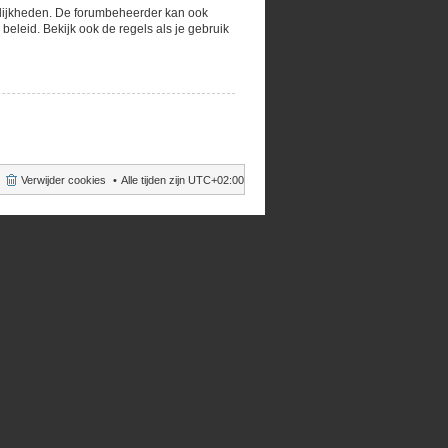
gelijkheden. De forumbeheerder kan ook
eleid. Bekijk ook de regels als je gebruik
Verwijder cookies
Alle tijden zijn
UTC+02:00