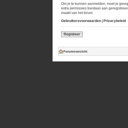
Om je te kunnen aanmelden, moet je geregi
extra permissies toestaan aan geregistreer
maakt van het forum.
Gebruikersvoorwaarden
|
Privacybeleid
Registreer
Forumoverzicht