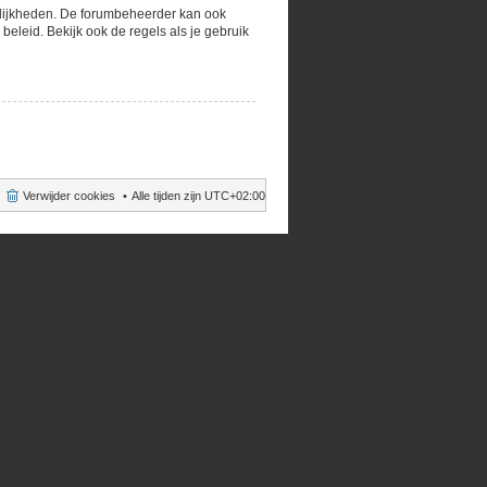
gelijkheden. De forumbeheerder kan ook
eleid. Bekijk ook de regels als je gebruik
Verwijder cookies
Alle tijden zijn
UTC+02:00