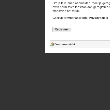
Om je te kunnen aanmelden, moet je geregi
extra permissies toestaan aan geregistreer
maakt van het forum.
Gebruikersvoorwaarden
|
Privacybeleid
Registreer
Forumoverzicht