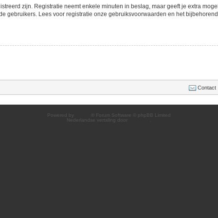
streerd zijn. Registratie neemt enkele minuten in beslag, maar geeft je extra mo
de gebruikers. Lees voor registratie onze gebruiksvoorwaarden en het bijbehorend b
Contact
Powered by
phpBB
® Forum Software © phpBB Limited
Nederlandse vertaling door
phpBB.nl
.