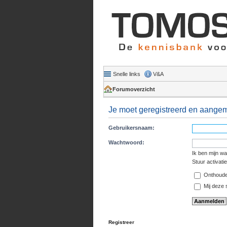
Snelle links
V&A
Forumoverzicht
Je moet geregistreerd en aangeme
Gebruikersnaam:
Wachtwoord:
Ik ben mijn w
Stuur activati
Onthoud
Mij deze s
Registreer