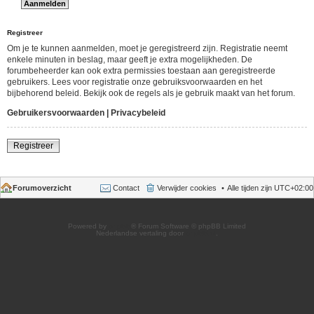
Registreer
Om je te kunnen aanmelden, moet je geregistreerd zijn. Registratie neemt
enkele minuten in beslag, maar geeft je extra mogelijkheden. De
forumbeheerder kan ook extra permissies toestaan aan geregistreerde
gebruikers. Lees voor registratie onze gebruiksvoorwaarden en het
bijbehorend beleid. Bekijk ook de regels als je gebruik maakt van het forum.
Gebruikersvoorwaarden
|
Privacybeleid
Registreer
Forumoverzicht
Contact
Verwijder cookies
Alle tijden zijn
UTC+02:00
Powered by
phpBB
® Forum Software © phpBB Limited
Nederlandse vertaling door
phpBB.nl
.