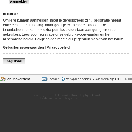
Registreer
Om je te kunnen aanmelden, moet je geregistreerd zijn. Registratie neemt
enkele minuten in beslag, maar geeft je extra mogelijkheden. De
forumbeheerder kan ook extra permissies toestaan aan geregistreerde
gebruikers. Lees voor registratie onze gebruiksvoorwaarden en het
bijbehorend beleid. Bekijk ook de regels als je gebruik maakt van het forum.
Gebruikersvoorwaarden
|
Privacybeleid
Registreer
Forumoverzicht
Contact
Verwijder cookies
Alle tijden zijn
UTC+02:00
Powered by
phpBB
® Forum Software © phpBB Limited
Nederlandse vertaling door
phpBB.nl
.