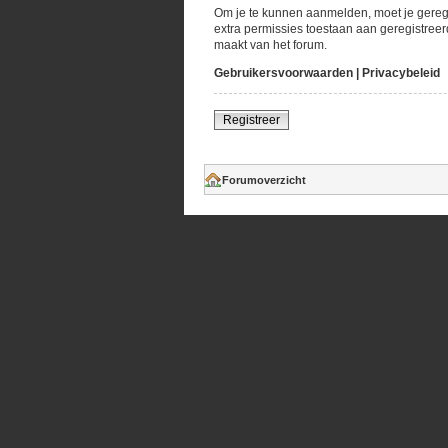
Om je te kunnen aanmelden, moet je geregi
extra permissies toestaan aan geregistreer
maakt van het forum.
Gebruikersvoorwaarden
|
Privacybeleid
Registreer
Forumoverzicht