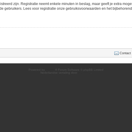
streerd zijn. Registratie neemt enkele minuten in beslag, maar geeft je extra mo
de gebruikers. Lees voor registratie onze gebruiksvoorwaarden en het bijbehorend b
Contact
Powered by
phpBB
® Forum Software © phpBB Limited
Nederlandse vertaling door
phpBB.nl
.