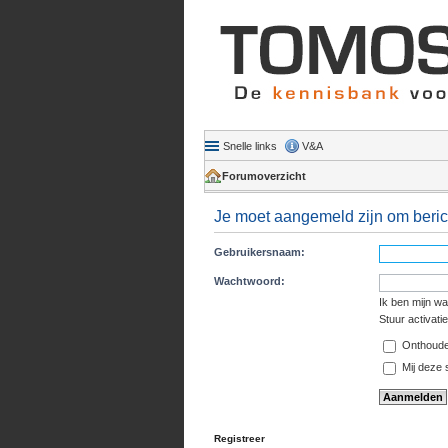
Snelle links
V&A
Forumoverzicht
Je moet aangemeld zijn om berich
Gebruikersnaam:
Wachtwoord:
Ik ben mijn w
Stuur activati
Onthoud
Mij deze s
Registreer