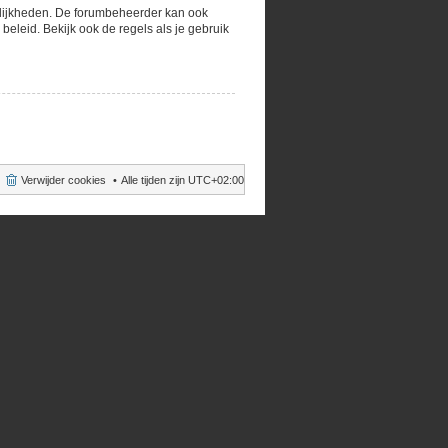
gelijkheden. De forumbeheerder kan ook
eleid. Bekijk ook de regels als je gebruik
Verwijder cookies
Alle tijden zijn
UTC+02:00