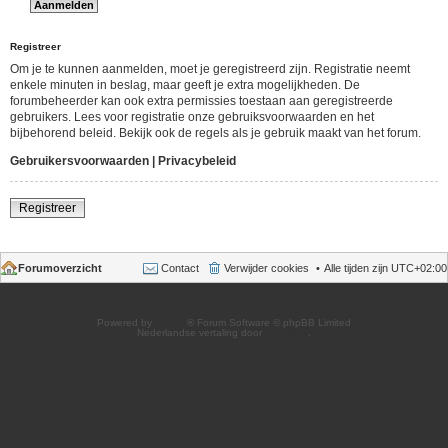
Registreer
Om je te kunnen aanmelden, moet je geregistreerd zijn. Registratie neemt
enkele minuten in beslag, maar geeft je extra mogelijkheden. De
forumbeheerder kan ook extra permissies toestaan aan geregistreerde
gebruikers. Lees voor registratie onze gebruiksvoorwaarden en het
bijbehorend beleid. Bekijk ook de regels als je gebruik maakt van het forum.
Gebruikersvoorwaarden
|
Privacybeleid
Registreer
Forumoverzicht
Contact
Verwijder cookies
Alle tijden zijn
UTC+02:00
Powered by
phpBB
® Forum Software © phpBB Limited
Nederlandse vertaling door
phpBB.nl
.