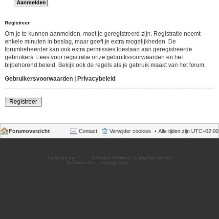
Registreer
Om je te kunnen aanmelden, moet je geregistreerd zijn. Registratie neemt
enkele minuten in beslag, maar geeft je extra mogelijkheden. De
forumbeheerder kan ook extra permissies toestaan aan geregistreerde
gebruikers. Lees voor registratie onze gebruiksvoorwaarden en het
bijbehorend beleid. Bekijk ook de regels als je gebruik maakt van het forum.
Gebruikersvoorwaarden
|
Privacybeleid
Registreer
Forumoverzicht
Contact
Verwijder cookies
Alle tijden zijn
UTC+02:00
Powered by
phpBB
® Forum Software © phpBB Limited
Nederlandse vertaling door
phpBB.nl
.