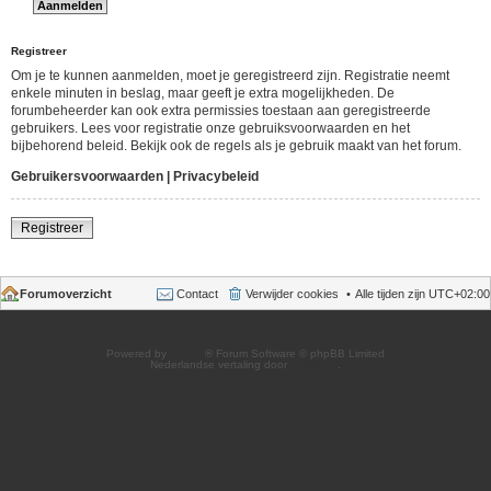
Registreer
Om je te kunnen aanmelden, moet je geregistreerd zijn. Registratie neemt
enkele minuten in beslag, maar geeft je extra mogelijkheden. De
forumbeheerder kan ook extra permissies toestaan aan geregistreerde
gebruikers. Lees voor registratie onze gebruiksvoorwaarden en het
bijbehorend beleid. Bekijk ook de regels als je gebruik maakt van het forum.
Gebruikersvoorwaarden
|
Privacybeleid
Registreer
Forumoverzicht
Contact
Verwijder cookies
Alle tijden zijn
UTC+02:00
Powered by
phpBB
® Forum Software © phpBB Limited
Nederlandse vertaling door
phpBB.nl
.