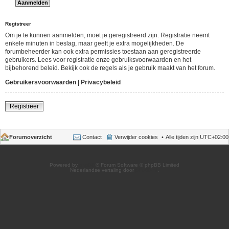
Registreer
Om je te kunnen aanmelden, moet je geregistreerd zijn. Registratie neemt
enkele minuten in beslag, maar geeft je extra mogelijkheden. De
forumbeheerder kan ook extra permissies toestaan aan geregistreerde
gebruikers. Lees voor registratie onze gebruiksvoorwaarden en het
bijbehorend beleid. Bekijk ook de regels als je gebruik maakt van het forum.
Gebruikersvoorwaarden
|
Privacybeleid
Registreer
Forumoverzicht
Contact
Verwijder cookies
Alle tijden zijn
UTC+02:00
Powered by
phpBB
® Forum Software © phpBB Limited
Nederlandse vertaling door
phpBB.nl
.