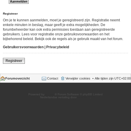
Registreer
Om je te kunnen aanmelden, moet je geregistreerd zijn. Registratie neemt
enkele minuten in beslag, maar geeft je extra mogelijkheden. De
forumbeheerder kan ook extra permissies toestaan aan geregistreerde
gebruikers. Lees voor registratie onze gebruiksvoorwaarden en het
bijbehorend beleid. Bekijk ook de regels als je gebruik maakt van het forum.
Gebruikersvoorwaarden
|
Privacybeleid
Registreer
Forumoverzicht
Contact
Verwijder cookies
Alle tijden zijn
UTC+02:00
Powered by
phpBB
® Forum Software © phpBB Limited
Nederlandse vertaling door
phpBB.nl
.