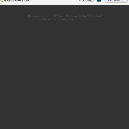
Forumoverzicht
Contact
Powered by
phpBB
® Forum Software © phpBB Limited
Nederlandse vertaling door
phpBB.nl
.