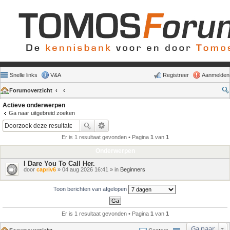
Snelle links
V&A
Registreer
Aanmelden
Forumoverzicht
Actieve onderwerpen
Ga naar uitgebreid zoeken
Er is 1 resultaat gevonden • Pagina
1
van
1
Onderwerpen
I Dare You To Call Her.
door
capriv6
» 04 aug 2026 16:41 » in
Beginners
Toon berichten van afgelopen
Er is 1 resultaat gevonden • Pagina
1
van
1
Ga naar