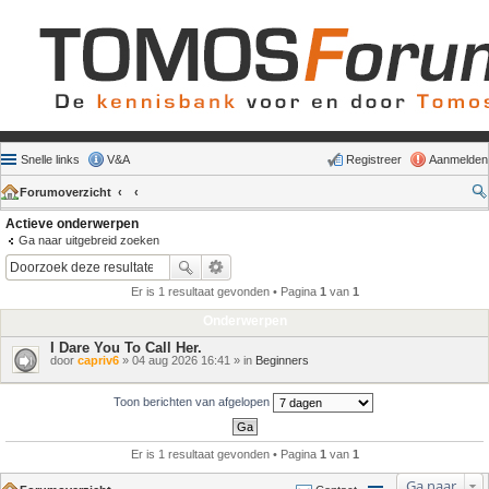
Snelle links
V&A
Registreer
Aanmelden
Forumoverzicht
Actieve onderwerpen
Ga naar uitgebreid zoeken
Er is 1 resultaat gevonden • Pagina
1
van
1
Onderwerpen
I Dare You To Call Her.
door
capriv6
» 04 aug 2026 16:41 » in
Beginners
Toon berichten van afgelopen
Er is 1 resultaat gevonden • Pagina
1
van
1
Ga naar