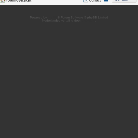
Forumoverzicht
Contact
Powered by
phpBB
® Forum Software © phpBB Limited
Nederlandse vertaling door
phpBB.nl
.