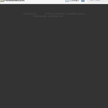
Forumoverzicht
Contact
Powered by
phpBB
® Forum Software © phpBB Limited
Nederlandse vertaling door
phpBB.nl
.