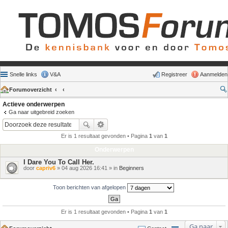
Snelle links
V&A
Registreer
Aanmelden
Forumoverzicht
Actieve onderwerpen
Ga naar uitgebreid zoeken
Er is 1 resultaat gevonden • Pagina
1
van
1
Onderwerpen
I Dare You To Call Her.
door
capriv6
» 04 aug 2026 16:41 » in
Beginners
Toon berichten van afgelopen
Er is 1 resultaat gevonden • Pagina
1
van
1
Ga naar