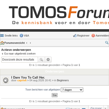
Snelle links
V&A
Registreer
Aanmelden
Forumoverzicht
Actieve onderwerpen
Ga naar uitgebreid zoeken
Er is 1 resultaat gevonden • Pagina
1
van
1
Onderwerpen
I Dare You To Call Her.
door
capriv6
» 04 aug 2026 16:41 » in
Beginners
Toon berichten van afgelopen
Er is 1 resultaat gevonden • Pagina
1
van
1
Ga naar