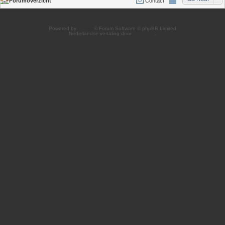
Forumoverzicht
Contact
Powered by
phpBB
® Forum Software © phpBB Limited
Nederlandse vertaling door
phpBB.nl
.