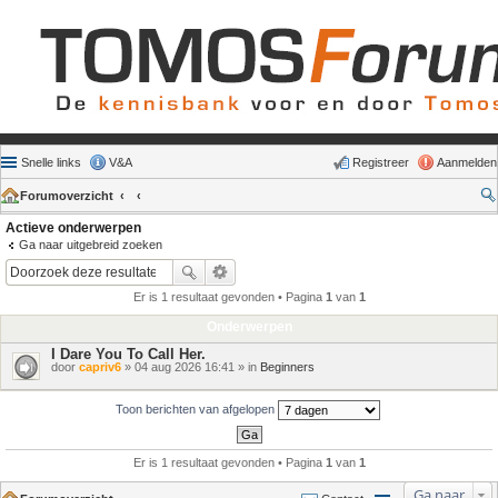
Snelle links
V&A
Registreer
Aanmelden
Forumoverzicht
Actieve onderwerpen
Ga naar uitgebreid zoeken
Er is 1 resultaat gevonden • Pagina
1
van
1
Onderwerpen
I Dare You To Call Her.
door
capriv6
» 04 aug 2026 16:41 » in
Beginners
Toon berichten van afgelopen
Er is 1 resultaat gevonden • Pagina
1
van
1
Ga naar