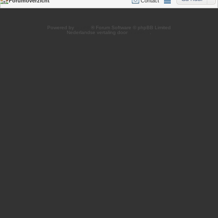
Forumoverzicht
Contact
Powered by
phpBB
® Forum Software © phpBB Limited
Nederlandse vertaling door
phpBB.nl
.