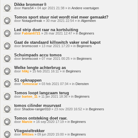
Dikke brommer
Bijlage(n)
door
Hans54
» 04 apr 2021 21:38 » in
Andere voertuigen
Tomos sport stuur niet wordt niet meer gemaakt?
door
Notagunfreak
» 30 mar 2021 22:54 » in
Algemeen
Led strip doet raar na kortsluiting
door
Fabian6721
» 26 mar 2021 12:47 » in
Beginners
Gaat de standaard killswitch vaker snel kapot
door
bromscoot
» 13 mar 2021 17:20 » in
Beginners
Schuimpads accu tomos
door
bromscoot
» 07 mar 2021 00:25 » in
Beginners
Welke lengte achterbrug as
door
h6kj
» 15 feb 2021 16:11 » in
Beginners
S1 opknappen
door
Tomoscar
» 03 feb 2021 07:34 » in
Diensten
Tomos loopt langzaam terug
door
barten_11
» 11 jan 2021 18:36 » in
Beginners
tomos cilinder muurvast
door
Shadow-ranger010
» 23 nov 2020 16:52 » in
Beginners
Tomos ontsteking doet raar.
door
Marcie
» 16 sep 2020 17:19 » in
Beginners
Vliegwieltrekker
door
M4tties
» 09 jun 2020 15:00 » in
Beginners