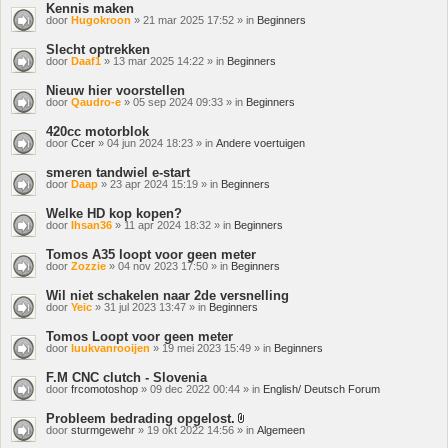
Kennis maken
door
Hugokroon
» 21 mar 2025 17:52 » in
Beginners
Slecht optrekken
door
Daaf1
» 13 mar 2025 14:22 » in
Beginners
Nieuw hier voorstellen
door
Qaudro-e
» 05 sep 2024 09:33 » in
Beginners
420cc motorblok
door
Ccer
» 04 jun 2024 18:23 » in
Andere voertuigen
smeren tandwiel e-start
door
Daap
» 23 apr 2024 15:19 » in
Beginners
Welke HD kop kopen?
door
Ihsan36
» 11 apr 2024 18:32 » in
Beginners
Tomos A35 loopt voor geen meter
door
Zozzie
» 04 nov 2023 17:50 » in
Beginners
Wil niet schakelen naar 2de versnelling
door
Yeic
» 31 jul 2023 13:47 » in
Beginners
Tomos Loopt voor geen meter
door
luukvanrooijen
» 19 mei 2023 15:49 » in
Beginners
F.M CNC clutch - Slovenia
door
frcomotoshop
» 09 dec 2022 00:44 » in
English/ Deutsch Forum
Probleem bedrading opgelost.
Bijlage(n)
door
sturmgewehr
» 19 okt 2022 14:56 » in
Algemeen