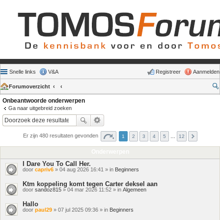
Snelle links
V&A
Registreer
Aanmelden
Forumoverzicht
Onbeantwoorde onderwerpen
Ga naar uitgebreid zoeken
Er zijn 480 resultaten gevonden
1
2
3
4
5
…
12
Onderwerpen
I Dare You To Call Her.
door
capriv6
» 04 aug 2026 16:41 » in
Beginners
Ktm koppeling komt tegen Carter deksel aan
door
sandoz815
» 04 mar 2026 11:52 » in
Algemeen
Hallo
door
paul29
» 07 jul 2025 09:36 » in
Beginners