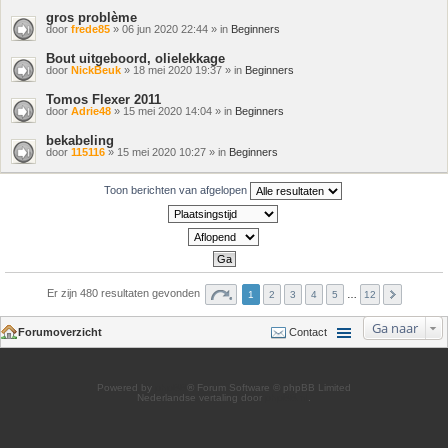
gros problème
door
frede85
» 06 jun 2020 22:44 » in
Beginners
Bout uitgeboord, olielekkage
door
NickBeuk
» 18 mei 2020 19:37 » in
Beginners
Tomos Flexer 2011
door
Adrie48
» 15 mei 2020 14:04 » in
Beginners
bekabeling
door
115116
» 15 mei 2020 10:27 » in
Beginners
Toon berichten van afgelopen
Er zijn 480 resultaten gevonden
1
2
3
4
5
…
12
Ga naar
Forumoverzicht
Contact
Powered by
phpBB
® Forum Software © phpBB Limited
Nederlandse vertaling door
phpBB.nl
.