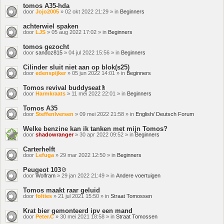
tomos A35-hda
door
Jojo2005
» 02 okt 2022 21:29 » in
Beginners
achterwiel spaken
door
LJS
» 05 aug 2022 17:02 » in
Beginners
tomos gezocht
door
sandoz815
» 04 jul 2022 15:56 » in
Beginners
Cilinder sluit niet aan op blok(s25)
door
edenspijker
» 05 jun 2022 14:01 » in
Beginners
Tomos revival buddyseat
Bijlage(n)
door
Harmkraats
» 11 mei 2022 22:01 » in
Beginners
Tomos A35
door
SteffenIversen
» 09 mei 2022 21:58 » in
English/ Deutsch Forum
Welke benzine kan ik tanken met mijn Tomos?
door
shadowranger
» 30 apr 2022 09:52 » in
Beginners
Carterhelft
door
Lefuga
» 29 mar 2022 12:50 » in
Beginners
Peugeot 103
Bijlage(n)
door
Wolfram
» 29 jan 2022 21:49 » in
Andere voertuigen
Tomos maakt raar geluid
door
folties
» 21 jul 2021 15:50 » in
Straat Tomossen
Krat bier gemonteerd ipv een mand
door
Peter.C
» 30 mei 2021 18:58 » in
Straat Tomossen