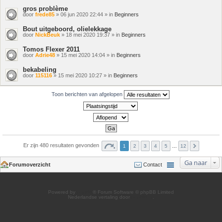
gros problème
door
frede85
» 06 jun 2020 22:44 » in
Beginners
Bout uitgeboord, olielekkage
door
NickBeuk
» 18 mei 2020 19:37 » in
Beginners
Tomos Flexer 2011
door
Adrie48
» 15 mei 2020 14:04 » in
Beginners
bekabeling
door
115116
» 15 mei 2020 10:27 » in
Beginners
Toon berichten van afgelopen
Er zijn 480 resultaten gevonden
1
2
3
4
5
…
12
Ga naar
Forumoverzicht
Contact
Powered by
phpBB
® Forum Software © phpBB Limited
Nederlandse vertaling door
phpBB.nl
.