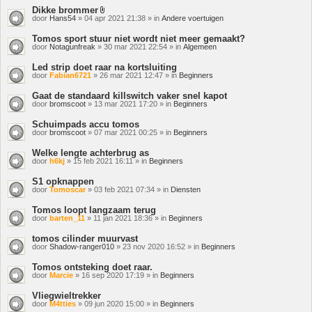
Dikke brommer
Bijlage(n)
door
Hans54
» 04 apr 2021 21:38 » in
Andere voertuigen
Tomos sport stuur niet wordt niet meer gemaakt?
door
Notagunfreak
» 30 mar 2021 22:54 » in
Algemeen
Led strip doet raar na kortsluiting
door
Fabian6721
» 26 mar 2021 12:47 » in
Beginners
Gaat de standaard killswitch vaker snel kapot
door
bromscoot
» 13 mar 2021 17:20 » in
Beginners
Schuimpads accu tomos
door
bromscoot
» 07 mar 2021 00:25 » in
Beginners
Welke lengte achterbrug as
door
h6kj
» 15 feb 2021 16:11 » in
Beginners
S1 opknappen
door
Tomoscar
» 03 feb 2021 07:34 » in
Diensten
Tomos loopt langzaam terug
door
barten_11
» 11 jan 2021 18:36 » in
Beginners
tomos cilinder muurvast
door
Shadow-ranger010
» 23 nov 2020 16:52 » in
Beginners
Tomos ontsteking doet raar.
door
Marcie
» 16 sep 2020 17:19 » in
Beginners
Vliegwieltrekker
door
M4tties
» 09 jun 2020 15:00 » in
Beginners