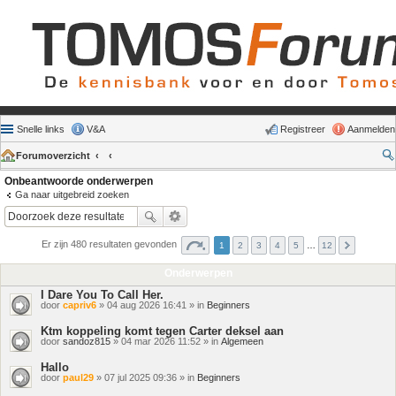
Snelle links
V&A
Registreer
Aanmelden
Forumoverzicht
Onbeantwoorde onderwerpen
Ga naar uitgebreid zoeken
Er zijn 480 resultaten gevonden
1
2
3
4
5
…
12
Onderwerpen
I Dare You To Call Her.
door
capriv6
» 04 aug 2026 16:41 » in
Beginners
Ktm koppeling komt tegen Carter deksel aan
door
sandoz815
» 04 mar 2026 11:52 » in
Algemeen
Hallo
door
paul29
» 07 jul 2025 09:36 » in
Beginners