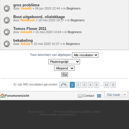
gros problème
door
frede85
» 06 jun 2020 22:44 » in
Beginners
Bout uitgeboord, olielekkage
door
NickBeuk
» 18 mei 2020 19:37 » in
Beginners
Tomos Flexer 2011
door
Adrie48
» 15 mei 2020 14:04 » in
Beginners
bekabeling
door
115116
» 15 mei 2020 10:27 » in
Beginners
Toon berichten van afgelopen
Er zijn 480 resultaten gevonden
1
2
3
4
5
…
12
Ga naar
Forumoverzicht
Contact
Powered by
phpBB
® Forum Software © phpBB Limited
Nederlandse vertaling door
phpBB.nl
.