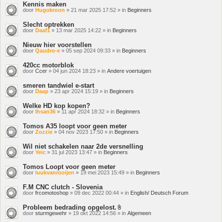
Kennis maken
door
Hugokroon
» 21 mar 2025 17:52 » in
Beginners
Slecht optrekken
door
Daaf1
» 13 mar 2025 14:22 » in
Beginners
Nieuw hier voorstellen
door
Qaudro-e
» 05 sep 2024 09:33 » in
Beginners
420cc motorblok
door
Ccer
» 04 jun 2024 18:23 » in
Andere voertuigen
smeren tandwiel e-start
door
Daap
» 23 apr 2024 15:19 » in
Beginners
Welke HD kop kopen?
door
Ihsan36
» 11 apr 2024 18:32 » in
Beginners
Tomos A35 loopt voor geen meter
door
Zozzie
» 04 nov 2023 17:50 » in
Beginners
Wil niet schakelen naar 2de versnelling
door
Yeic
» 31 jul 2023 13:47 » in
Beginners
Tomos Loopt voor geen meter
door
luukvanrooijen
» 19 mei 2023 15:49 » in
Beginners
F.M CNC clutch - Slovenia
door
frcomotoshop
» 09 dec 2022 00:44 » in
English/ Deutsch Forum
Probleem bedrading opgelost.
Bijlage(n)
door
sturmgewehr
» 19 okt 2022 14:56 » in
Algemeen