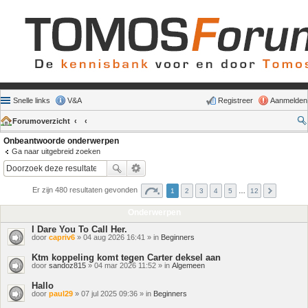
Snelle links
V&A
Registreer
Aanmelden
Forumoverzicht
Onbeantwoorde onderwerpen
Ga naar uitgebreid zoeken
Er zijn 480 resultaten gevonden
1
2
3
4
5
…
12
Onderwerpen
I Dare You To Call Her.
door
capriv6
» 04 aug 2026 16:41 » in
Beginners
Ktm koppeling komt tegen Carter deksel aan
door
sandoz815
» 04 mar 2026 11:52 » in
Algemeen
Hallo
door
paul29
» 07 jul 2025 09:36 » in
Beginners