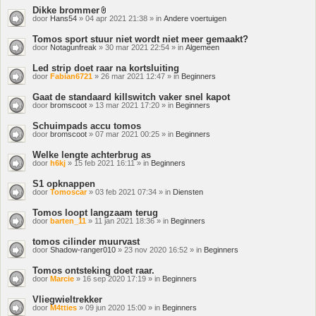
Dikke brommer
Bijlage(n)
door
Hans54
» 04 apr 2021 21:38 » in
Andere voertuigen
Tomos sport stuur niet wordt niet meer gemaakt?
door
Notagunfreak
» 30 mar 2021 22:54 » in
Algemeen
Led strip doet raar na kortsluiting
door
Fabian6721
» 26 mar 2021 12:47 » in
Beginners
Gaat de standaard killswitch vaker snel kapot
door
bromscoot
» 13 mar 2021 17:20 » in
Beginners
Schuimpads accu tomos
door
bromscoot
» 07 mar 2021 00:25 » in
Beginners
Welke lengte achterbrug as
door
h6kj
» 15 feb 2021 16:11 » in
Beginners
S1 opknappen
door
Tomoscar
» 03 feb 2021 07:34 » in
Diensten
Tomos loopt langzaam terug
door
barten_11
» 11 jan 2021 18:36 » in
Beginners
tomos cilinder muurvast
door
Shadow-ranger010
» 23 nov 2020 16:52 » in
Beginners
Tomos ontsteking doet raar.
door
Marcie
» 16 sep 2020 17:19 » in
Beginners
Vliegwieltrekker
door
M4tties
» 09 jun 2020 15:00 » in
Beginners