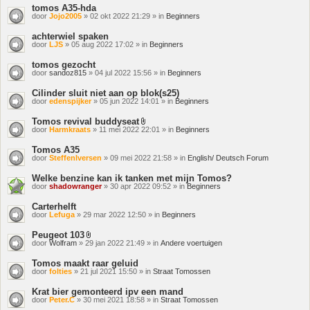
tomos A35-hda
door
Jojo2005
» 02 okt 2022 21:29 » in
Beginners
achterwiel spaken
door
LJS
» 05 aug 2022 17:02 » in
Beginners
tomos gezocht
door
sandoz815
» 04 jul 2022 15:56 » in
Beginners
Cilinder sluit niet aan op blok(s25)
door
edenspijker
» 05 jun 2022 14:01 » in
Beginners
Tomos revival buddyseat
Bijlage(n)
door
Harmkraats
» 11 mei 2022 22:01 » in
Beginners
Tomos A35
door
SteffenIversen
» 09 mei 2022 21:58 » in
English/ Deutsch Forum
Welke benzine kan ik tanken met mijn Tomos?
door
shadowranger
» 30 apr 2022 09:52 » in
Beginners
Carterhelft
door
Lefuga
» 29 mar 2022 12:50 » in
Beginners
Peugeot 103
Bijlage(n)
door
Wolfram
» 29 jan 2022 21:49 » in
Andere voertuigen
Tomos maakt raar geluid
door
folties
» 21 jul 2021 15:50 » in
Straat Tomossen
Krat bier gemonteerd ipv een mand
door
Peter.C
» 30 mei 2021 18:58 » in
Straat Tomossen