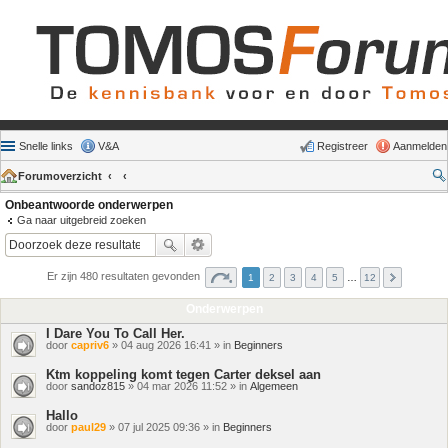
Snelle links
V&A
Registreer
Aanmelden
Forumoverzicht
Onbeantwoorde onderwerpen
Ga naar uitgebreid zoeken
Er zijn 480 resultaten gevonden
1
2
3
4
5
…
12
Onderwerpen
I Dare You To Call Her.
door
capriv6
» 04 aug 2026 16:41 » in
Beginners
Ktm koppeling komt tegen Carter deksel aan
door
sandoz815
» 04 mar 2026 11:52 » in
Algemeen
Hallo
door
paul29
» 07 jul 2025 09:36 » in
Beginners