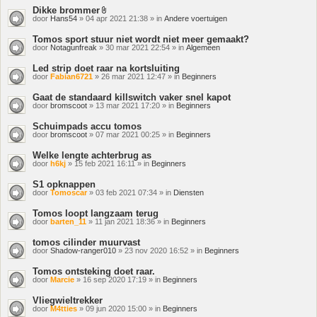
Dikke brommer
Bijlage(n)
door
Hans54
» 04 apr 2021 21:38 » in
Andere voertuigen
Tomos sport stuur niet wordt niet meer gemaakt?
door
Notagunfreak
» 30 mar 2021 22:54 » in
Algemeen
Led strip doet raar na kortsluiting
door
Fabian6721
» 26 mar 2021 12:47 » in
Beginners
Gaat de standaard killswitch vaker snel kapot
door
bromscoot
» 13 mar 2021 17:20 » in
Beginners
Schuimpads accu tomos
door
bromscoot
» 07 mar 2021 00:25 » in
Beginners
Welke lengte achterbrug as
door
h6kj
» 15 feb 2021 16:11 » in
Beginners
S1 opknappen
door
Tomoscar
» 03 feb 2021 07:34 » in
Diensten
Tomos loopt langzaam terug
door
barten_11
» 11 jan 2021 18:36 » in
Beginners
tomos cilinder muurvast
door
Shadow-ranger010
» 23 nov 2020 16:52 » in
Beginners
Tomos ontsteking doet raar.
door
Marcie
» 16 sep 2020 17:19 » in
Beginners
Vliegwieltrekker
door
M4tties
» 09 jun 2020 15:00 » in
Beginners