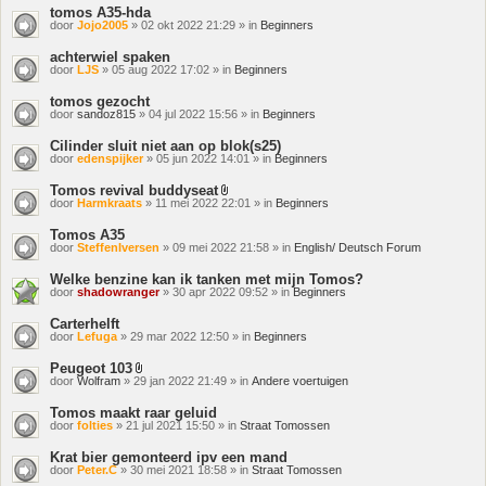
tomos A35-hda
door
Jojo2005
» 02 okt 2022 21:29 » in
Beginners
achterwiel spaken
door
LJS
» 05 aug 2022 17:02 » in
Beginners
tomos gezocht
door
sandoz815
» 04 jul 2022 15:56 » in
Beginners
Cilinder sluit niet aan op blok(s25)
door
edenspijker
» 05 jun 2022 14:01 » in
Beginners
Tomos revival buddyseat
Bijlage(n)
door
Harmkraats
» 11 mei 2022 22:01 » in
Beginners
Tomos A35
door
SteffenIversen
» 09 mei 2022 21:58 » in
English/ Deutsch Forum
Welke benzine kan ik tanken met mijn Tomos?
door
shadowranger
» 30 apr 2022 09:52 » in
Beginners
Carterhelft
door
Lefuga
» 29 mar 2022 12:50 » in
Beginners
Peugeot 103
Bijlage(n)
door
Wolfram
» 29 jan 2022 21:49 » in
Andere voertuigen
Tomos maakt raar geluid
door
folties
» 21 jul 2021 15:50 » in
Straat Tomossen
Krat bier gemonteerd ipv een mand
door
Peter.C
» 30 mei 2021 18:58 » in
Straat Tomossen