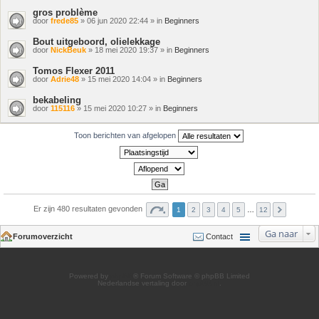
gros problème
door
frede85
» 06 jun 2020 22:44 » in
Beginners
Bout uitgeboord, olielekkage
door
NickBeuk
» 18 mei 2020 19:37 » in
Beginners
Tomos Flexer 2011
door
Adrie48
» 15 mei 2020 14:04 » in
Beginners
bekabeling
door
115116
» 15 mei 2020 10:27 » in
Beginners
Toon berichten van afgelopen
Er zijn 480 resultaten gevonden
1
2
3
4
5
…
12
Ga naar
Forumoverzicht
Contact
Powered by
phpBB
® Forum Software © phpBB Limited
Nederlandse vertaling door
phpBB.nl
.