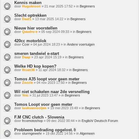
Kennis maken
door
Hugokroon
» 21 mar 2025 17:52 » in
Beginners
Slecht optrekken
door
Daaf1
» 13 mar 2025 14:22 » in
Beginners
Nieuw hier voorstellen
door
Qaudro-e
» 05 sep 2024 09:33 » in
Beginners
420cc motorblok
door
Ccer
» 04 jun 2024 18:23 » in
Andere voertuigen
smeren tandwiel e-start
door
Daap
» 23 apr 2024 15:19 » in
Beginners
Welke HD kop kopen?
door
Ihsan36
» 11 apr 2024 18:32 » in
Beginners
Tomos A35 loopt voor geen meter
door
Zozzie
» 04 nov 2023 17:50 » in
Beginners
Wil niet schakelen naar 2de versnelling
door
Yeic
» 31 jul 2023 13:47 » in
Beginners
Tomos Loopt voor geen meter
door
luukvanrooijen
» 19 mei 2023 15:49 » in
Beginners
F.M CNC clutch - Slovenia
door
frcomotoshop
» 09 dec 2022 00:44 » in
English/ Deutsch Forum
Probleem bedrading opgelost.
Bijlage(n)
door
sturmgewehr
» 19 okt 2022 14:56 » in
Algemeen