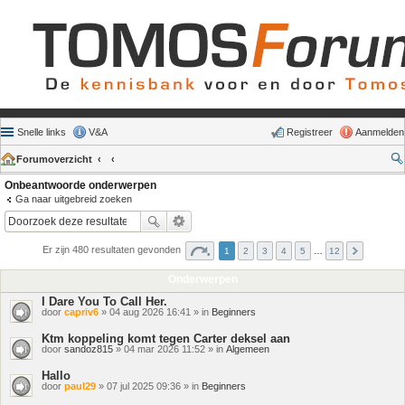
Snelle links
V&A
Registreer
Aanmelden
Forumoverzicht
Onbeantwoorde onderwerpen
Ga naar uitgebreid zoeken
Er zijn 480 resultaten gevonden
1
2
3
4
5
…
12
Onderwerpen
I Dare You To Call Her.
door
capriv6
» 04 aug 2026 16:41 » in
Beginners
Ktm koppeling komt tegen Carter deksel aan
door
sandoz815
» 04 mar 2026 11:52 » in
Algemeen
Hallo
door
paul29
» 07 jul 2025 09:36 » in
Beginners