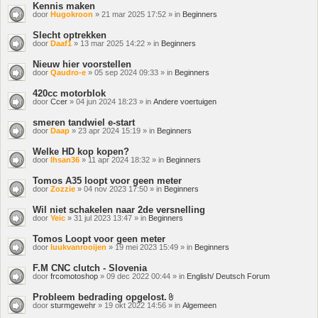
Kennis maken
door
Hugokroon
» 21 mar 2025 17:52 » in
Beginners
Slecht optrekken
door
Daaf1
» 13 mar 2025 14:22 » in
Beginners
Nieuw hier voorstellen
door
Qaudro-e
» 05 sep 2024 09:33 » in
Beginners
420cc motorblok
door
Ccer
» 04 jun 2024 18:23 » in
Andere voertuigen
smeren tandwiel e-start
door
Daap
» 23 apr 2024 15:19 » in
Beginners
Welke HD kop kopen?
door
Ihsan36
» 11 apr 2024 18:32 » in
Beginners
Tomos A35 loopt voor geen meter
door
Zozzie
» 04 nov 2023 17:50 » in
Beginners
Wil niet schakelen naar 2de versnelling
door
Yeic
» 31 jul 2023 13:47 » in
Beginners
Tomos Loopt voor geen meter
door
luukvanrooijen
» 19 mei 2023 15:49 » in
Beginners
F.M CNC clutch - Slovenia
door
frcomotoshop
» 09 dec 2022 00:44 » in
English/ Deutsch Forum
Probleem bedrading opgelost.
Bijlage(n)
door
sturmgewehr
» 19 okt 2022 14:56 » in
Algemeen