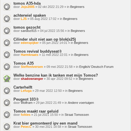
tomos A35-hda
door
Jojo2005
» 02 okt 2022 21:29 » in
Beginners
achterwiel spaken
door
LJS
» 05 aug 2022 17:02 » in
Beginners
tomos gezocht
door
sandoz815
» 04 jul 2022 15:56 » in
Beginners
Cilinder sluit niet aan op blok(s25)
door
edenspijker
» 05 jun 2022 14:01 » in
Beginners
Tomos revival buddyseat
Bijlage(n)
door
Harmkraats
» 11 mei 2022 22:01 » in
Beginners
Tomos A35
door
SteffenIversen
» 09 mei 2022 21:58 » in
English/ Deutsch Forum
Welke benzine kan ik tanken met mijn Tomos?
door
shadowranger
» 30 apr 2022 09:52 » in
Beginners
Carterhelft
door
Lefuga
» 29 mar 2022 12:50 » in
Beginners
Peugeot 103
Bijlage(n)
door
Wolfram
» 29 jan 2022 21:49 » in
Andere voertuigen
Tomos maakt raar geluid
door
folties
» 21 jul 2021 15:50 » in
Straat Tomossen
Krat bier gemonteerd ipv een mand
door
Peter.C
» 30 mei 2021 18:58 » in
Straat Tomossen