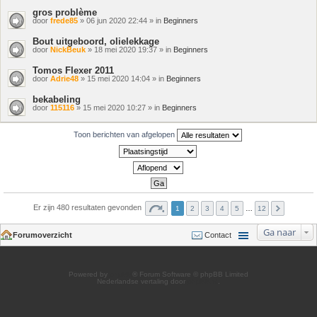
gros problème
door
frede85
» 06 jun 2020 22:44 » in
Beginners
Bout uitgeboord, olielekkage
door
NickBeuk
» 18 mei 2020 19:37 » in
Beginners
Tomos Flexer 2011
door
Adrie48
» 15 mei 2020 14:04 » in
Beginners
bekabeling
door
115116
» 15 mei 2020 10:27 » in
Beginners
Toon berichten van afgelopen
Er zijn 480 resultaten gevonden
1
2
3
4
5
…
12
Ga naar
Forumoverzicht
Contact
Powered by
phpBB
® Forum Software © phpBB Limited
Nederlandse vertaling door
phpBB.nl
.