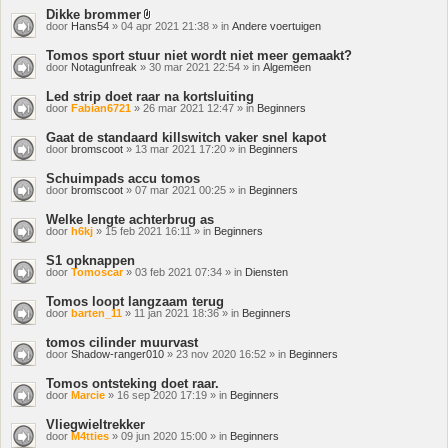
Dikke brommer
Bijlage(n)
door
Hans54
» 04 apr 2021 21:38 » in
Andere voertuigen
Tomos sport stuur niet wordt niet meer gemaakt?
door
Notagunfreak
» 30 mar 2021 22:54 » in
Algemeen
Led strip doet raar na kortsluiting
door
Fabian6721
» 26 mar 2021 12:47 » in
Beginners
Gaat de standaard killswitch vaker snel kapot
door
bromscoot
» 13 mar 2021 17:20 » in
Beginners
Schuimpads accu tomos
door
bromscoot
» 07 mar 2021 00:25 » in
Beginners
Welke lengte achterbrug as
door
h6kj
» 15 feb 2021 16:11 » in
Beginners
S1 opknappen
door
Tomoscar
» 03 feb 2021 07:34 » in
Diensten
Tomos loopt langzaam terug
door
barten_11
» 11 jan 2021 18:36 » in
Beginners
tomos cilinder muurvast
door
Shadow-ranger010
» 23 nov 2020 16:52 » in
Beginners
Tomos ontsteking doet raar.
door
Marcie
» 16 sep 2020 17:19 » in
Beginners
Vliegwieltrekker
door
M4tties
» 09 jun 2020 15:00 » in
Beginners