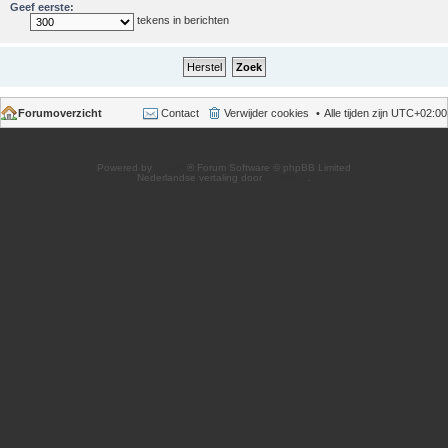
Geef eerste:
tekens in berichten
Forumoverzicht
Contact
Verwijder cookies
Alle tijden zijn
UTC+02:00
Powered by
phpBB
® Forum Software © phpBB Limited
Nederlandse vertaling door
phpBB.nl
.