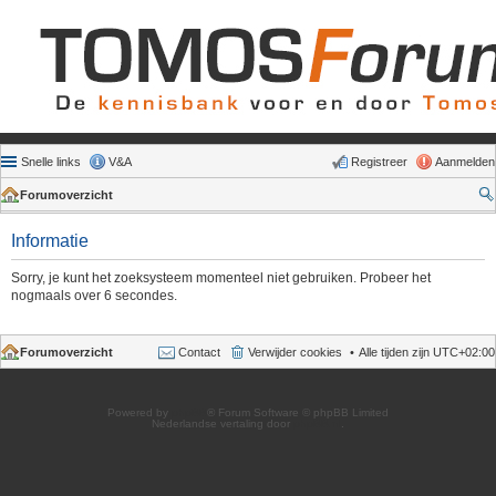
Snelle links
V&A
Registreer
Aanmelden
Forumoverzicht
Informatie
Sorry, je kunt het zoeksysteem momenteel niet gebruiken. Probeer het
nogmaals over 6 secondes.
Forumoverzicht
Contact
Verwijder cookies
Alle tijden zijn
UTC+02:00
Powered by
phpBB
® Forum Software © phpBB Limited
Nederlandse vertaling door
phpBB.nl
.