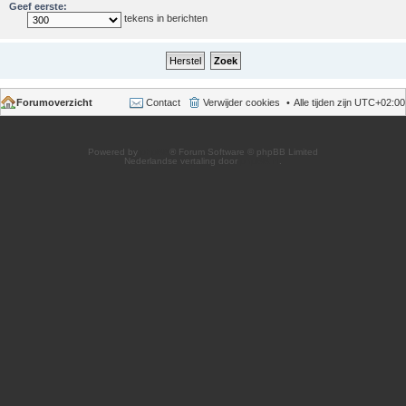
Geef eerste:
tekens in berichten
Forumoverzicht
Contact
Verwijder cookies
Alle tijden zijn
UTC+02:00
Powered by
phpBB
® Forum Software © phpBB Limited
Nederlandse vertaling door
phpBB.nl
.