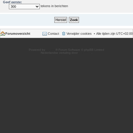
Geef eerste:
tekens in berichten
Forumoverzicht
Contact
Verwijder cookies
Alle tijden zijn
UTC+02:00
Powered by
phpBB
® Forum Software © phpBB Limited
Nederlandse vertaling door
phpBB.nl
.