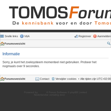
Snelle links
V&A
Registreer
Aanmelden
Forumoverzicht
Informatie
Sorry, je kunt het zoeksysteem momenteel niet gebruiken. Probeer het
nogmaals over 9 secondes.
Forumoverzicht
Contact
Verwijder cookies
Alle tijden zijn
UTC+02:00
Powered by
phpBB
® Forum Software © phpBB Limited
Nederlandse vertaling door
phpBB.nl
.