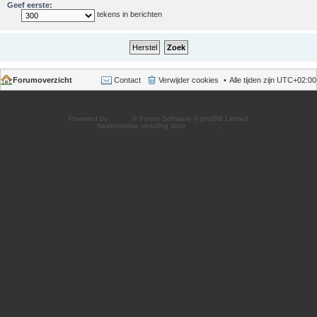
Geef eerste:
tekens in berichten
Forumoverzicht
Contact
Verwijder cookies
Alle tijden zijn
UTC+02:00
Powered by
phpBB
® Forum Software © phpBB Limited
Nederlandse vertaling door
phpBB.nl
.