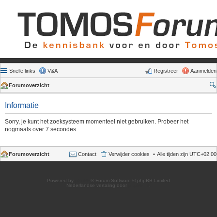
Snelle links
V&A
Registreer
Aanmelden
Forumoverzicht
Informatie
Sorry, je kunt het zoeksysteem momenteel niet gebruiken. Probeer het
nogmaals over 7 secondes.
Forumoverzicht
Contact
Verwijder cookies
Alle tijden zijn
UTC+02:00
Powered by
phpBB
® Forum Software © phpBB Limited
Nederlandse vertaling door
phpBB.nl
.